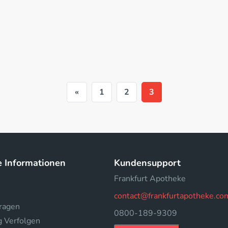
«
1
2
3
e Informationen
Kundensupport
Frankfurt Apotheke
contact@frankfurtapotheke.co
fragen
0800-189-9309
g Verfolgen