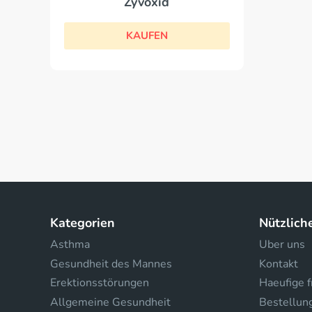
Zyvoxid
KAUFEN
Kategorien
Nützlich
Asthma
Uber uns
Gesundheit des Mannes
Kontakt
Erektionsstörungen
Haeufige 
Allgemeine Gesundheit
Bestellun