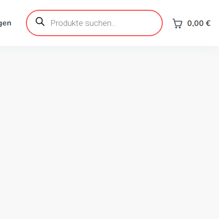
Products
search
gen
0,00
€