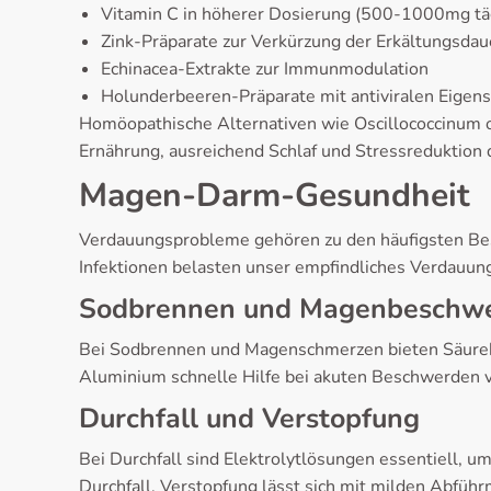
Vitamin C in höherer Dosierung (500-1000mg täg
Zink-Präparate zur Verkürzung der Erkältungsdau
Echinacea-Extrakte zur Immunmodulation
Holunderbeeren-Präparate mit antiviralen Eigens
Homöopathische Alternativen wie Oscillococcinum 
Ernährung, ausreichend Schlaf und Stressreduktion d
Magen-Darm-Gesundheit
Verdauungsprobleme gehören zu den häufigsten Be
Infektionen belasten unser empfindliches Verdau
Sodbrennen und Magenbeschw
Bei Sodbrennen und Magenschmerzen bieten Säurebl
Aluminium schnelle Hilfe bei akuten Beschwerden v
Durchfall und Verstopfung
Bei Durchfall sind Elektrolytlösungen essentiell, u
Durchfall. Verstopfung lässt sich mit milden Abfü