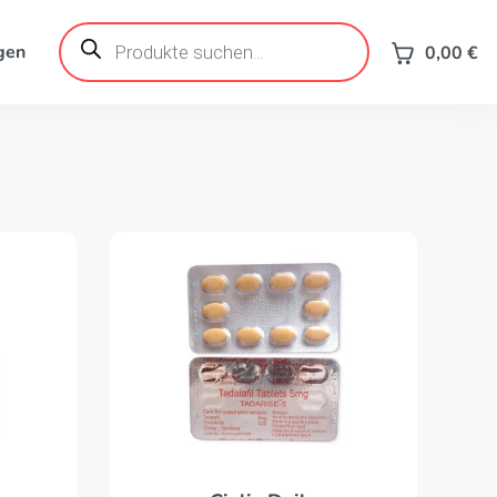
Products
search
gen
0,00
€