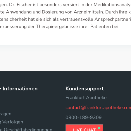
en. Dr. Fischer ist besonders versiert in der Medikationsana
kte Anwendung und Dosierung von Arzneimitteln. Durch ihre ko
ensicherheit hat sie sich als vertrauensvolle Ansprechpartneri
erbesserung der Therapieergebnisse ihrer Patienten bei.
e Informationen
Kundensupport
Frankfurt Apotheke
contact@frankfurtapotheke.co
fragen
0800-189-9309
g Verfolgen
e Geschäftsbedingungen
LIVE CHAT