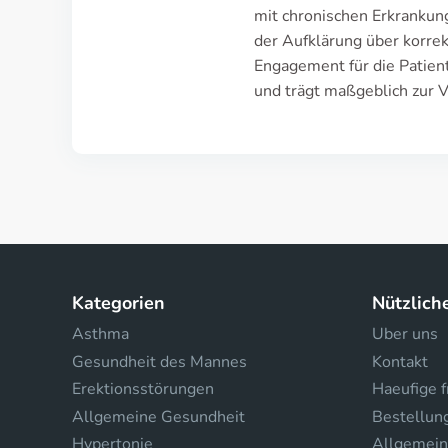
mit chronischen Erkrankung
der Aufklärung über korre
Engagement für die Patient
und trägt maßgeblich zur V
Kategorien
Nützlich
Asthma
Uber uns
Gesundheit des Mannes
Kontakt
Erektionsstörungen
Haeufige 
Allgemeine Gesundheit
Bestellun
Hypertonie
Allgemein