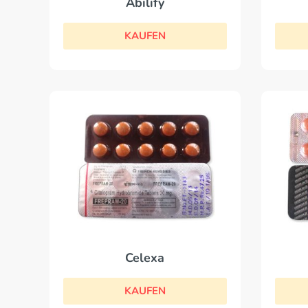
Abilify
KAUFEN
Celexa
KAUFEN