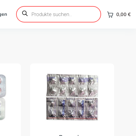
Products
search
gen
0,00
€