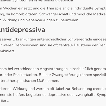
essiven Symptomen in Verbindung gebracht.
gen Wochen einsetzt und die Therapie an die individuelle Sym
ng, da Komorbiditäten, Schwangerschaft und mögliche Medika
m Wirkung und Nebenwirkungen zu beurteilen.
ntidepressiva
ssiver Erkrankungen unterschiedlicher Schweregrade eingeset
hweren Depressionen sind sie oft zentrale Bausteine der Behan
mbiniert.
am bei verschiedenen Angststörungen, einschließlich general
ehrender Panikattacken. Bei der Zwangsstörung können spezi
haltenstherapeutischen Maßnahmen.
ndernde Wirkung und werden off-label zur Behandlung chroni
nen sie helfen, begleitende depressive oder zwanghafte Symp
iiert.