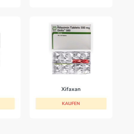
Xifaxan
KAUFEN