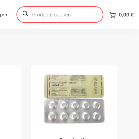
Products
search
gen
0,00
€