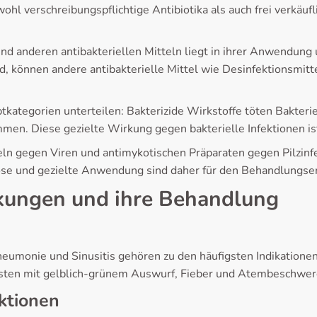
l verschreibungspflichtige Antibiotika als auch frei verkäufli
nd anderen antibakteriellen Mitteln liegt in ihrer Anwendun
d, können andere antibakterielle Mittel wie Desinfektionsmitt
ategorien unterteilen: Bakterizide Wirkstoffe töten Bakterie
n. Diese gezielte Wirkung gegen bakterielle Infektionen ist 
eln gegen Viren und antimykotischen Präparaten gegen Pilzinfek
ose und gezielte Anwendung sind daher für den Behandlungserf
nkungen und ihre Behandlung
eumonie und Sinusitis gehören zu den häufigsten Indikationen
usten mit gelblich-grünem Auswurf, Fieber und Atembeschwer
ektionen