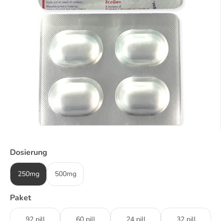
Dosierung
250mg
500mg
Paket
92 pill
60 pill
24 pill
32 pill