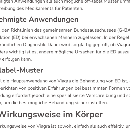
igten Anwendungen als auch mögliche off-label Muster umfass
reibung des Medikaments für Patienten.
ehmigte Anwendungen
den Richtlinien des gemeinsamen Bundesausschusses (G-BA) i
ktion (ED) bei erwachsenen Männern zugelassen. In der Regel
ründlichen Diagnostik. Dabei wird sorgfältig geprüft, ob Viagra
ers wichtig ist es, andere mögliche Ursachen für die ED auszu
v erfolgen kann.
label-Muster
 die Hauptanwendung von Viagra die Behandlung von ED ist, g
berichten von positiven Erfahrungen bei bestimmten Formen vo
ung erfordert jedoch eine spezialisierte Verschreibung und s
, um die bestmögliche Behandlung sicherzustellen.
irkungsweise im Körper
kungsweise von Viagra ist sowohl einfach als auch effektiv, un