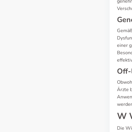
genehm
Versch
Gen
Gemäß 
Dysfun
einer g
Besond
effekti
Off-
Obwohl
Ärzte 
Anwend
werden
W W
Die Wir