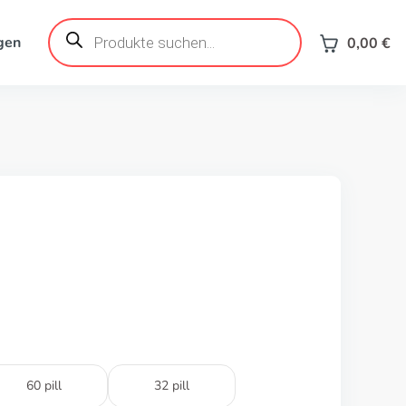
Products
search
gen
0,00
€
60 pill
32 pill