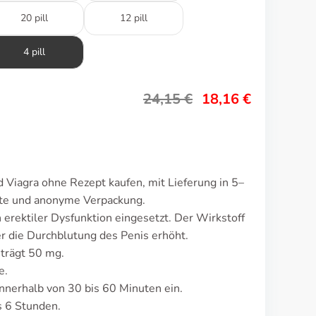
20 pill
12 pill
4 pill
24,15
€
18,16
€
 Viagra ohne Rezept kaufen, mit Lieferung in 5–
ete und anonyme Verpackung.
erektiler Dysfunktion eingesetzt. Der Wirkstoff
r die Durchblutung des Penis erhöht.
eträgt 50 mg.
e.
nnerhalb von 30 bis 60 Minuten ein.
s 6 Stunden.