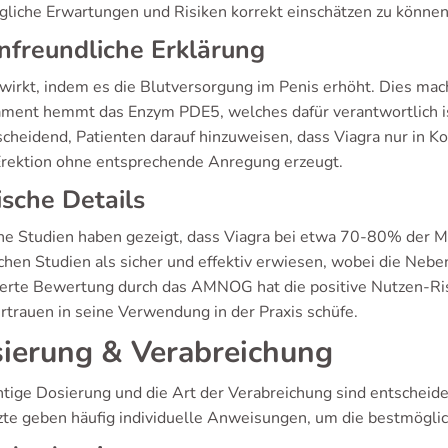
liche Erwartungen und Risiken korrekt einschätzen zu können
nfreundliche Erklärung
 wirkt, indem es die Blutversorgung im Penis erhöht. Dies mach
ment hemmt das Enzym PDE5, welches dafür verantwortlich ist
tscheidend, Patienten darauf hinzuweisen, dass Viagra nur in K
Erektion ohne entsprechende Anregung erzeugt.
ische Details
che Studien haben gezeigt, dass Viagra bei etwa 70-80% der Mä
ichen Studien als sicher und effektiv erwiesen, wobei die Nebe
lierte Bewertung durch das AMNOG hat die positive Nutzen-
rtrauen in seine Verwendung in der Praxis schüfe.
ierung & Verabreichung
chtige Dosierung und die Art der Verabreichung sind entscheid
zte geben häufig individuelle Anweisungen, um die bestmöglic