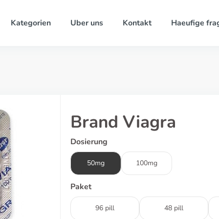
Kategorien
Uber uns
Kontakt
Haeufige fra
Brand Viagra
Dosierung
50mg
100mg
Paket
96 pill
48 pill