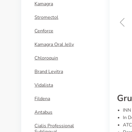
Kamagra
Stromectol
Cenforce
Cialis Super Active
Kamagra Oral Jelly
KAUFEN
Chloroquin
Brand Levitra
Vidalista
Gru
Fildena
INN 
Antabus
In D
ATC
Cialis Professional
Sublingual