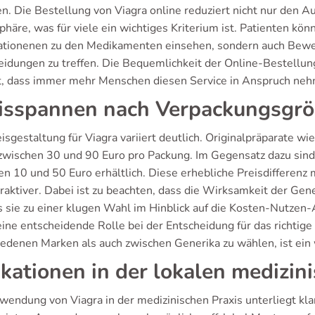
n. Die Bestellung von Viagra online reduziert nicht nur den A
phäre, was für viele ein wichtiges Kriterium ist. Patienten kön
ationenen zu den Medikamenten einsehen, sondern auch Bewer
eidungen zu treffen. Die Bequemlichkeit der Online-Bestellung,
t, dass immer mehr Menschen diesen Service in Anspruch ne
isspannen nach Verpackungsgr
isgestaltung für Viagra variiert deutlich. Originalpräparate wi
zwischen 30 und 90 Euro pro Packung. Im Gegensatz dazu sind G
n 10 und 50 Euro erhältlich. Diese erhebliche Preisdifferenz 
raktiver. Dabei ist zu beachten, dass die Wirksamkeit der Gen
as sie zu einer klugen Wahl im Hinblick auf die Kosten-Nutzen
eine entscheidende Rolle bei der Entscheidung für das richtig
edenen Marken als auch zwischen Generika zu wählen, ist ein w
ikationen in der lokalen medizin
wendung von Viagra in der medizinischen Praxis unterliegt klar