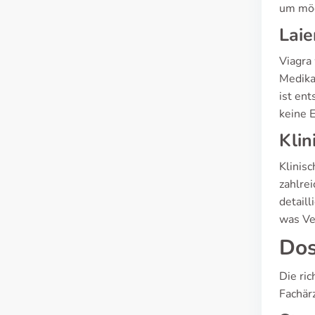
um mög
Laie
Viagra
Medika
ist en
keine 
Klin
Klinis
zahlre
detail
was Ve
Dos
Die ri
Fachär