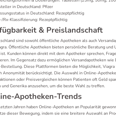
reichungsformen & Dosierungen: Tabletten (25mg, 50mg, 10
teller in Deutschland: Pfizer
ssungsstatus in Deutschland: Rezeptpflichtig
/Rx-Klassifizierung: Rezeptpflichtig
fügbarkeit & Preislandschaft
tschland sind sowohl öffentliche Apotheken als auch Versanda
agra. Öffentliche Apotheken bieten persönliche Beratung und U
l ist. Kunden können direkt mit dem Apotheker sprechen, Frag
ieren. Im Gegensatz dazu ermöglichen Versandapotheken wi
-Bestellung. Diese Plattformen bieten die Möglichkeit, Viagra
ch Anonymität berücksichtigt. Die Auswahl in Online-Apotheken
ktionen oder Preisvergleichen können Patienten oft Geld spare
 und Generika anzusehen, um die beste Wahl zu treffen.
ine-Apotheken-Trends
 letzten Jahren haben Online-Apotheken an Popularität gewo
itze dieser Bewegung, indem sie eine breitere Auswahl an Pr