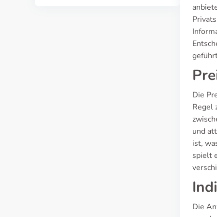
anbiete
Privats
Inform
Entsch
geführ
Pre
Die Pre
Regel 
zwische
und att
ist, w
spielt 
verschi
Ind
Die An