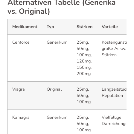
Alternativen Tabelle (Generika
vs. Original)
Medikament
Typ
Stärken
Vorteile
Cenforce
Generikum
25mg,
Kostengünstig,
50mg,
große Auswahl 
100mg,
Stärken
120mg,
150mg,
200mg
Viagra
Original
25mg,
Langzeitstudien
50mg,
Reputation
100mg
Kamagra
Generikum
25mg,
Vielfältige
50mg,
Darreichungsfo
100mg