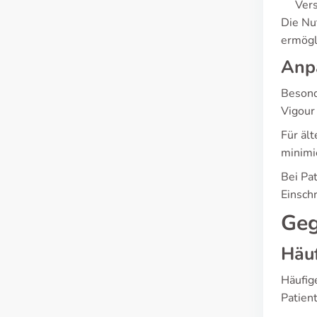
Vers
Die Nu
ermögl
Anpa
Besond
Vigour 
Für äl
minimi
Bei Pa
Einsch
Geg
Häuf
Häufig
Patien