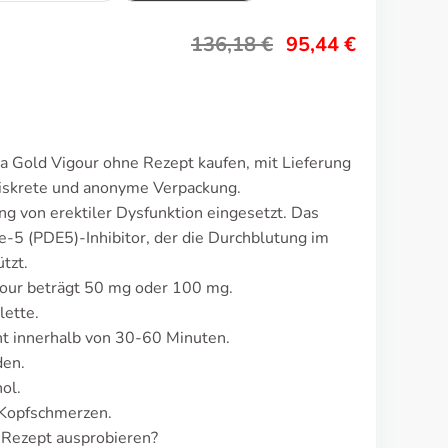
136,18
€
95,44
€
a Gold Vigour ohne Rezept kaufen, mit Lieferung
Diskrete und anonyme Verpackung.
ng von erektiler Dysfunktion eingesetzt. Das
-5 (PDE5)-Inhibitor, der die Durchblutung im
tzt.
gour beträgt 50 mg oder 100 mg.
lette.
t innerhalb von 30-60 Minuten.
den.
ol.
 Kopfschmerzen.
 Rezept ausprobieren?