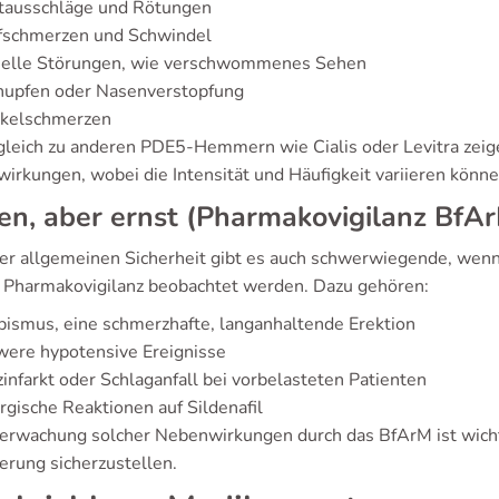
tausschläge und Rötungen
fschmerzen und Schwindel
uelle Störungen, wie verschwommenes Sehen
nupfen oder Nasenverstopfung
kelschmerzen
gleich zu anderen PDE5-Hemmern wie Cialis oder Levitra zeig
irkungen, wobei die Intensität und Häufigkeit variieren könne
en, aber ernst (Pharmakovigilanz BfA
der allgemeinen Sicherheit gibt es auch schwerwiegende, we
r Pharmakovigilanz beobachtet werden. Dazu gehören:
pismus, eine schmerzhafte, langanhaltende Erektion
were hypotensive Ereignisse
infarkt oder Schlaganfall bei vorbelasteten Patienten
rgische Reaktionen auf Sildenafil
erwachung solcher Nebenwirkungen durch das BfArM ist wicht
erung sicherzustellen.