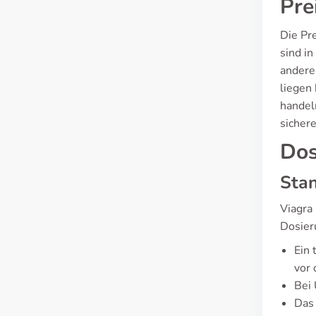
Pre
Die Pre
sind in
andere
liegen
handel
sichere
Dos
Sta
Viagra
Dosieru
Ein 
vor 
Bei 
Das 