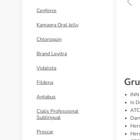
Cenforce
Silagra
Kamagra Oral Jelly
KAUFEN
Chloroquin
Brand Levitra
Vidalista
Gru
Fildena
INN 
Antabus
In D
ATC
Cialis Professional
Sublingual
Darr
Hers
Proscar
Hers