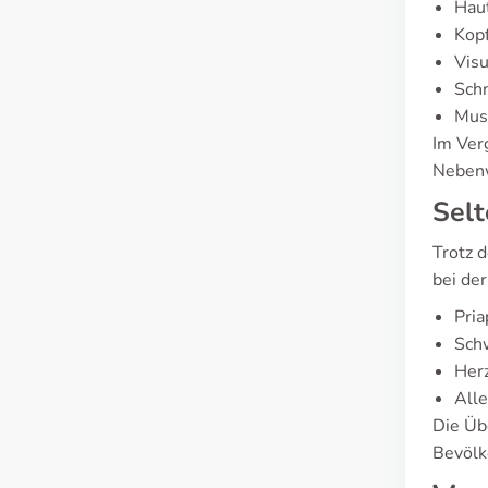
Hau
Kop
Vis
Sch
Mus
Im Ver
Nebenw
Selt
Trotz 
bei de
Pria
Sch
Herz
Alle
Die Üb
Bevölk