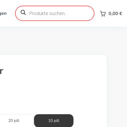
Products
search
gen
0,00
€
r
20 pill
10 pill