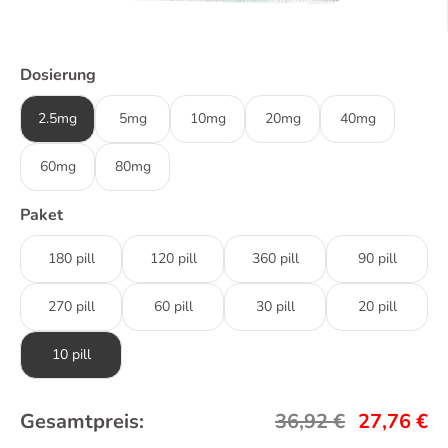
Dosierung
2.5mg
5mg
10mg
20mg
40mg
60mg
80mg
Paket
180 pill
120 pill
360 pill
90 pill
270 pill
60 pill
30 pill
20 pill
10 pill
Gesamtpreis:
36,92
€
27,76
€