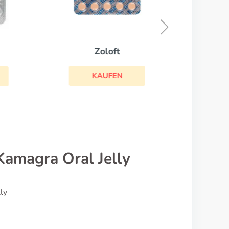
Zoloft
KAUFEN
amagra Oral Jelly
ly