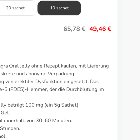
20 sachet
10 sachet
65,78
€
49,46
€
ra Oral Jelly ohne Rezept kaufen, mit Lieferung
Diskrete und anonyme Verpackung.
g von erektiler Dysfunktion eingesetzt. Das
se-5 (PDE5)-Hemmer, der die Durchblutung im
lly beträgt 100 mg (ein 5g Sachet).
 Gel.
t innerhalb von 30–60 Minuten.
 Stunden.
ol.