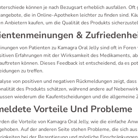
terschiede können je nach Bezugsart erheblich ausfallen. Oft 
ngebote, die in Online-Apotheken leichter zu finden sind. Käuf
en Anbietern kaufen, um die Qualität des Produkts sicherzustel
ientenmeinungen & Zufriedenhei
inungen von Patienten zu Kamagra Oral Jelly sind oft in Foren 
sitiven Erfahrungen mit der Wirksamkeit des Medikaments, abe
auftreten können. Dieses Feedback ist entscheidend, da es pote
eidungen zu treffen.
alyse von positiven und negativen Rückmeldungen zeigt, dass 
onalität des Produkts schätzen, während andere auf Nebenwir
lussen wiederum die Kaufentscheidungen und die allgemeine Z
eldete Vorteile Und Probleme
rden die Vorteile von Kamagra Oral Jelly, wie die einfache A
gehoben. Auf der anderen Seite stehen Probleme, die sich a
rigkeiten bei der Rezeptierung und mögliche Einschränkunge