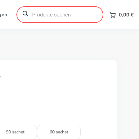
Products
search
gen
0,00
€
y
90 sachet
60 sachet