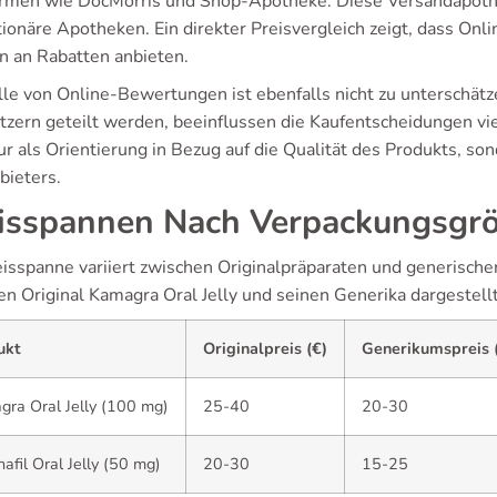
ormen wie DocMorris und Shop-Apotheke. Diese Versandapothek
ationäre Apotheken. Ein direkter Preisvergleich zeigt, dass On
 an Rabatten anbieten.
lle von Online-Bewertungen ist ebenfalls nicht zu unterschät
tzern geteilt werden, beeinflussen die Kaufentscheidungen viel
ur als Orientierung in Bezug auf die Qualität des Produkts, so
bieters.
isspannen Nach Verpackungsgr
eisspanne variiert zwischen Originalpräparaten und generischen
en Original Kamagra Oral Jelly und seinen Generika dargestellt
ukt
Originalpreis (€)
Generikumspreis 
ra Oral Jelly (100 mg)
25-40
20-30
nafil Oral Jelly (50 mg)
20-30
15-25