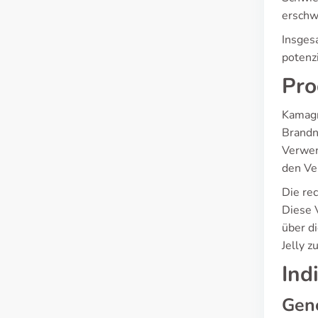
erschw
Insges
potenz
Pro
Kamagra
Brandn
Verwen
den Ve
Die rec
Diese 
über d
Jelly z
Ind
Gen