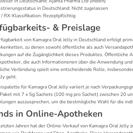
teller in Deutschland: Ajanta Pharma Ltd (Indien)
strierungsstatus in Deutschland: Nicht zugelassen
/ RX-Klassifikation: Rezeptpflichtig
fügbarkeits- & Preislage
rfügbarkeit von Kamagra Oral Jelly in Deutschland erfolgt prim
kenketten, zu denen sowohl öffentliche als auch Versandapoth
kungen auf die Zugänglichkeit dieses Produktes. Öffentliche 
Apotheker, die auch Informationenen über die Anwendung und 
liche Verbindung spielt eine entscheidende Rolle, insbesond
lly geht.
ispalette für Kamagra Oral Jelly variiert je nach Verpackungsg
n Paket mit 7 x 5g Sachets (100 mg pro Sachet) zwischen 20 un
lungen auszusprechen, um die bestmögliche Wahl für die indiv
nds in Online-Apotheken
 letzten Jahren hat der Online-Verkauf von Kamagra Oral Jell