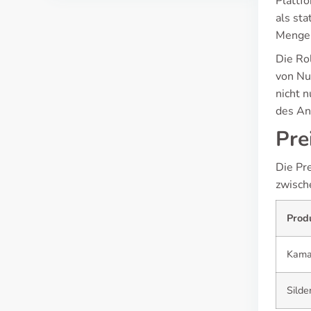
Plattf
als st
Mengen
Die Ro
von Nu
nicht n
des An
Pre
Die Pr
zwisch
Prod
Kamag
Silde