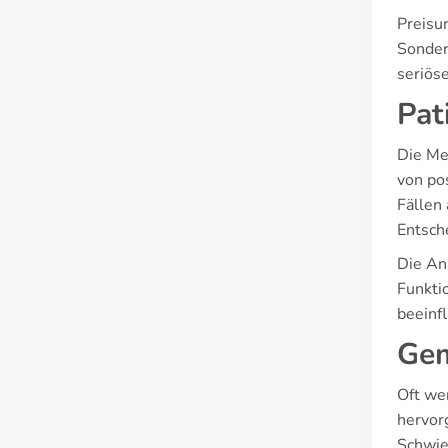
Preisun
Sondera
seriös
Pat
Die Me
von po
Fällen 
Entsch
Die An
Funkti
beeinf
Gem
Oft we
hervor
Schwie