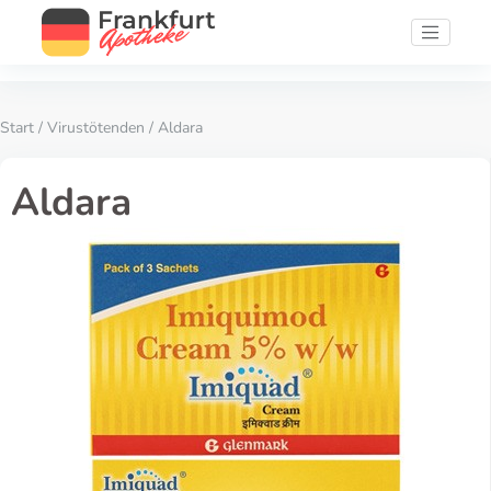
Start
/
Virustötenden
/ Aldara
Aldara