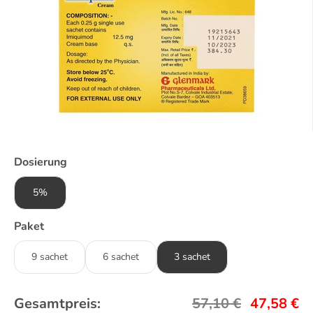
Dosierung
5%
Paket
9 sachet
6 sachet
3 sachet
Gesamtpreis:
57,10
€
47,58
€