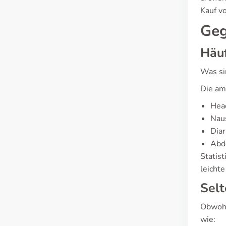
Kauf v
Geg
Häuf
Was si
Die am
Hea
Nau
Diar
Abd
Statis
leicht
Selt
Obwohl
wie: