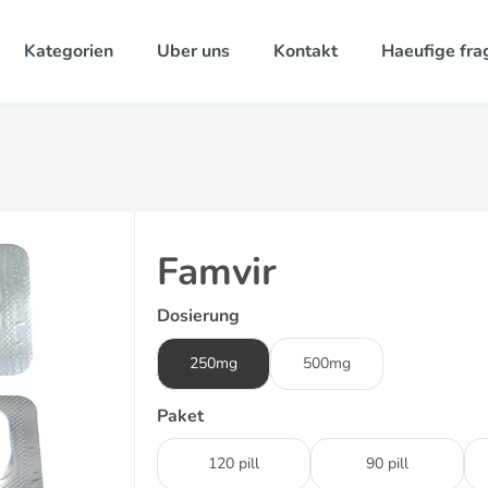
Kategorien
Uber uns
Kontakt
Haeufige fra
Famvir
Dosierung
250mg
500mg
Paket
120 pill
90 pill