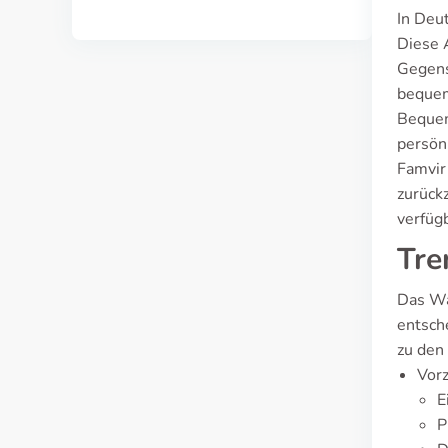
In Deut
Diese 
Gegens
bequeme
Bequem
persönl
Famvir 
zurück
verfüg
Tre
Das Wa
entsch
zu den
Vor
E
P