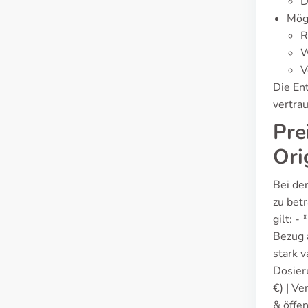
D
Mög
R
W
V
Die Ent
vertra
Pre
Ori
Bei de
zu bet
gilt: -
Bezug 
stark v
Dosieru
€) | Ve
& öffe