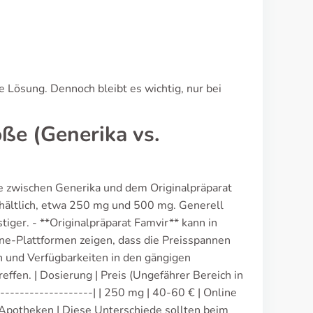
he Lösung. Dennoch bleibt es wichtig, nur bei
ße (Generika vs.
de zwischen Generika und dem Originalpräparat
rhältlich, etwa 250 mg und 500 mg. Generell
stiger. - **Originalpräparat Famvir** kann in
ine-Plattformen zeigen, dass die Preisspannen
sen und Verfügbarkeiten in den gängigen
effen. | Dosierung | Preis (Ungefährer Bereich in
---------------------| | 250 mg | 40-60 € | Online
e Apotheken | Diese Unterschiede sollten beim