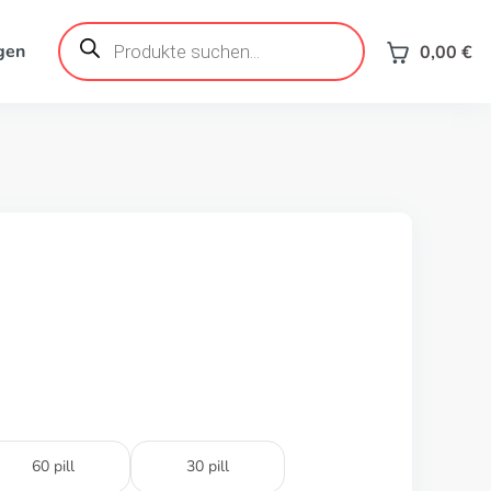
Products
search
gen
0,00
€
60 pill
30 pill