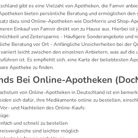
schland gibt es eine Vielzahl von Apotheken, die Famvir anbie
Apotheken bieten persönliche Beratung und ermöglichen den s
atz dazu sind Online-Apotheken wie DocMorris und Shop-Apo
ren Einkauf von Famvir direkt von zu Hause aus. Hierbei ist je
lichkeit und Zeitersparnis - Häufigere Sonderangebote und nie
iche Beratung vor Ort - Anfängliche Unsicherheiten bei der Qu
variiert leicht zwischen den einzelnen Anbietern, was auf die
zuführen ist. Es empfiehlt sich, eine Karte der beliebtesten A
bare Apotheke zu finden.
nds Bei Online-Apotheken (Doc
chstum von Online-Apotheken in Deutschland ist ein bemer
eiden sich dafür, ihre Medikamente online zu bestellen, einsch
 Vor- und Nachteilen des Online-Kaufs:
züge:
infach und schnell zu bestellen
reisvergleiche sind leichter möglich