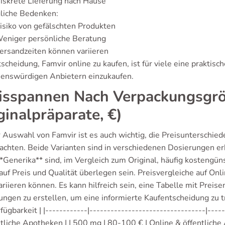
iskrete Lieferung nach Hause
liche Bedenken:
isiko von gefälschten Produkten
eniger persönliche Beratung
ersandzeiten können variieren
scheidung, Famvir online zu kaufen, ist für viele eine praktisc
uenswürdigen Anbietern einzukaufen.
isspannen Nach Verpackungsgrö
ginalpräparate, €)
r Auswahl von Famvir ist es auch wichtig, die Preisunterschie
rachten. Beide Varianten sind in verschiedenen Dosierungen e
 **Generika** sind, im Vergleich zum Original, häufig kostengün
auf Preis und Qualität überlegen sein. Preisvergleiche auf Onl
ariieren können. Es kann hilfreich sein, eine Tabelle mit Prei
ngen zu erstellen, um eine informierte Kaufentscheidung zu tr
rfügbarkeit | |------------|---------------------------------|---
ntliche Apotheken | | 500 mg | 80-100 € | Online & öffentlich