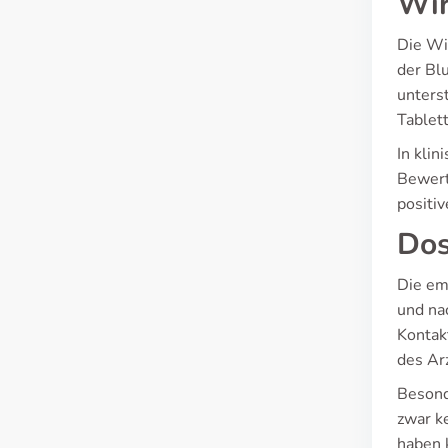
Wir
Die Wir
der Bl
unterst
Tablet
In kli
Bewert
positi
Dos
Die em
und na
Kontak
des Ar
Besond
zwar k
haben 