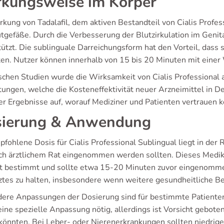
kungsweise im Körper
kung von Tadalafil, dem aktiven Bestandteil von Cialis Profes
utgefäße. Durch die Verbesserung der Blutzirkulation im Geni
ützt. Die sublinguale Darreichungsform hat den Vorteil, dass 
ten. Nutzer können innerhalb von 15 bis 20 Minuten mit einer
nischen Studien wurde die Wirksamkeit von Cialis Professional 
ungen, welche die Kosteneffektivität neuer Arzneimittel in De
ver Ergebnisse auf, worauf Mediziner und Patienten vertrauen 
ierung & Anwendung
pfohlene Dosis für Cialis Professional Sublingual liegt in der
ch ärztlichem Rat eingenommen werden sollten. Dieses Medik
t bestimmt und sollte etwa 15-20 Minuten zuvor eingenommen 
ztes zu halten, insbesondere wenn weitere gesundheitliche B
ere Anpassungen der Dosierung sind für bestimmte Patientengr
eine spezielle Anpassung nötig, allerdings ist Vorsicht gebote
könnten. Bei Leber- oder Nierenerkrankungen sollten niedrig