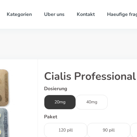
Kategorien
Uber uns
Kontakt
Haeufige fra
Cialis Professiona
Dosierung
20mg
40mg
Paket
120 pill
90 pill