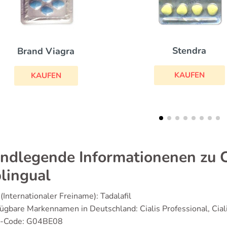
Stendra
Viagra Soft
KAUFEN
KAUFEN
ndlegende Informationenen zu Ci
lingual
(Internationaler Freiname): Tadalafil
ügbare Markennamen in Deutschland: Cialis Professional, Cial
-Code: G04BE08