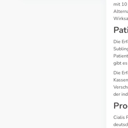
mit 10
Alterna
Wirksa
Pat
Die Er
Sublin
Patien
gibt es
Die Er
Kassen
Versch
der in
Pro
Cialis 
deutsc