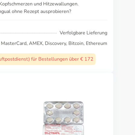
 Kopfschmerzen und Hitzewallungen.
ingual ohne Rezept ausprobieren?
Verfolgbare Lieferung
, MasterCard, AMEX, Discovery, Bitcoin, Ethereum
uftpostdienst) für Bestellungen über € 172