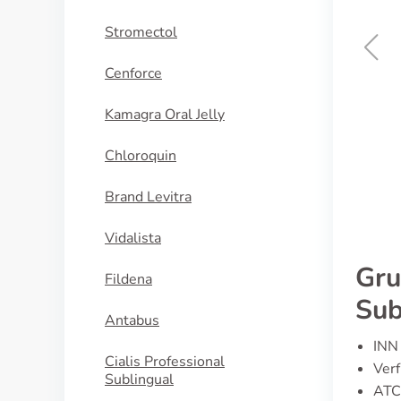
Stromectol
Cenforce
Brand Viagra
Kamagra Oral Jelly
KAUFEN
Chloroquin
Brand Levitra
Vidalista
Gru
Fildena
Sub
Antabus
INN 
Cialis Professional
Verf
Sublingual
ATC