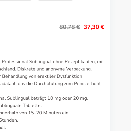
80,78
€
37,30
€
s Professional Sublingual ohne Rezept kaufen, mit
tschland. Diskrete und anonyme Verpackung.
ur Behandlung von erektiler Dysfunktion
adalafil, das die Durchblutung zum Penis erhöht
onal Sublingual beträgt 10 mg oder 20 mg.
ublinguale Tablette.
nnerhalb von 15–20 Minuten ein.
 Stunden.
ol.