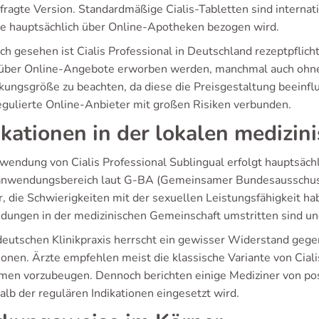
fragte Version. Standardmäßige Cialis-Tabletten sind internati
te hauptsächlich über Online-Apotheken bezogen wird.
ch gesehen ist Cialis Professional in Deutschland rezeptpflic
 über Online-Angebote erworben werden, manchmal auch ohne ei
kungsgröße zu beachten, da diese die Preisgestaltung beeinfl
regulierte Online-Anbieter mit großen Risiken verbunden.
ikationen in der lokalen medizin
wendung von Cialis Professional Sublingual erfolgt hauptsächli
nwendungsbereich laut G-BA (Gemeinsamer Bundesausschuss) i
 die Schwierigkeiten mit der sexuellen Leistungsfähigkeit hab
ungen in der medizinischen Gemeinschaft umstritten sind und
 deutschen Klinikpraxis herrscht ein gewisser Widerstand ge
ionen. Ärzte empfehlen meist die klassische Variante von Cial
men vorzubeugen. Dennoch berichten einige Mediziner von posi
alb der regulären Indikationen eingesetzt wird.