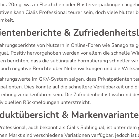
 bis 20mg, was in Fläschchen oder Blisterverpackungen angebo
tiven kann Cialis Professional teurer sein, doch viele Nutzer 
mkeit.
ientenberichte & Zufriedenheits
fahrungsberichte von Nutzern in Online-Foren wie Sanego zeige
gual. Positiv hervorgehoben werden vor allem die schnelle W
ten berichten, dass die sublinguale Formulierung schneller wir
 auch negative Berichte über Nebenwirkungen und die Wirksamkei
fahrungswerte im GKV-System zeigen, dass Privatpatienten te
patienten. Dies könnte auf die schnellere Verfügbarkeit und d
reibung zurückzuführen sein. Die Zufriedenheit ist während d
dividuellen Rückmeldungen unterstreicht.
duktübersicht & Markenvariant
Professional, auch bekannt als Cialis Sublingual, ist unter d
hen Markt sind verschiedene Variationen verfügbar, jedoch ist