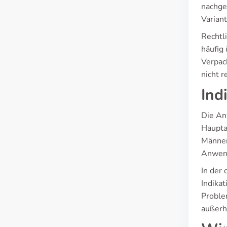
nachge
Varian
Rechtli
häufig
Verpac
nicht 
Ind
Die An
Haupta
Männer,
Anwend
In der
Indikat
Proble
außerh