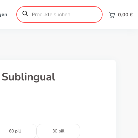
Products
search
gen
0,00
€
l Sublingual
60 pill
30 pill