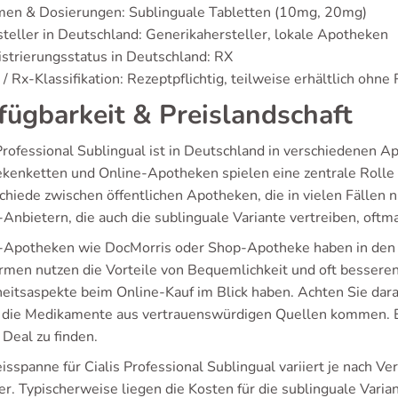
men & Dosierungen: Sublinguale Tabletten (10mg, 20mg)
teller in Deutschland: Generikahersteller, lokale Apotheken
strierungsstatus in Deutschland: RX
/ Rx-Klassifikation: Rezeptpflichtig, teilweise erhältlich ohne
fügbarkeit & Preislandschaft
Professional Sublingual ist in Deutschland in verschiedenen A
kenketten und Online-Apotheken spielen eine zentrale Rolle 
hiede zwischen öffentlichen Apotheken, die in vielen Fällen n
-Anbietern, die auch die sublinguale Variante vertreiben, oftm
-Apotheken wie DocMorris oder Shop-Apotheke haben in den l
ormen nutzen die Vorteile von Bequemlichkeit und oft besseren 
heitsaspekte beim Online-Kauf im Blick haben. Achten Sie dara
d die Medikamente aus vertrauenswürdigen Quellen kommen. E
 Deal zu finden.
isspanne für Cialis Professional Sublingual variiert je nach 
er. Typischerweise liegen die Kosten für die sublinguale Vari