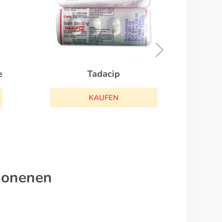
Cialis
KAUFEN
tionenen