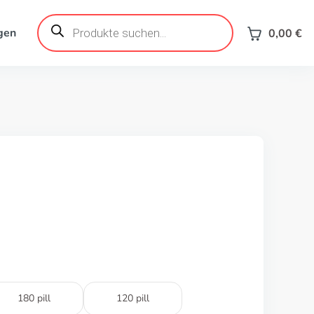
Products
search
gen
0,00
€
180 pill
120 pill