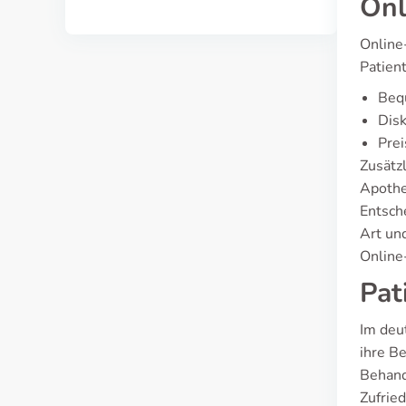
Onl
Online
Patient
Bequ
Disk
Prei
Zusätzl
Apothe
Entsch
Art un
Online
Pat
Im deu
ihre Be
Behand
Zufrie