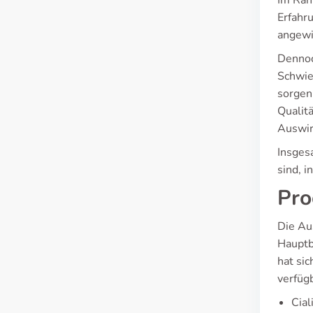
Im Rah
Erfahru
angewie
Dennoc
Schwie
sorgen
Qualit
Auswirk
Insges
sind, i
Pro
Die Au
Hauptbe
hat si
verfüg
Cial