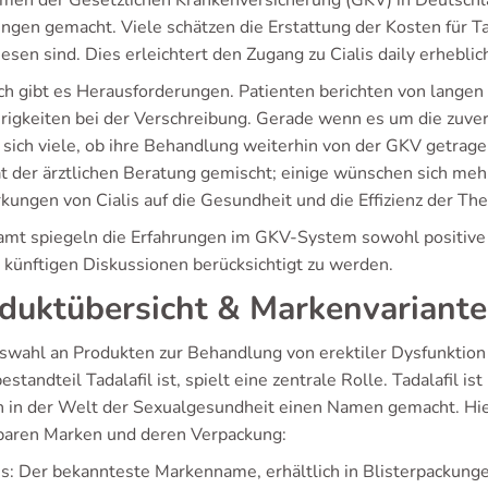
men der Gesetzlichen Krankenversicherung (GKV) in Deutschl
ngen gemacht. Viele schätzen die Erstattung der Kosten für Ta
sen sind. Dies erleichtert den Zugang zu Cialis daily erheblic
h gibt es Herausforderungen. Patienten berichten von langen
rigkeiten bei der Verschreibung. Gerade wenn es um die zuverl
 sich viele, ob ihre Behandlung weiterhin von der GKV getrag
ät der ärztlichen Beratung gemischt; einige wünschen sich mehr
ungen von Cialis auf die Gesundheit und die Effizienz der The
amt spiegeln die Erfahrungen im GKV-System sowohl positive a
n künftigen Diskussionen berücksichtigt zu werden.
duktübersicht & Markenvariant
swahl an Produkten zur Behandlung von erektiler Dysfunktion i
standteil Tadalafil ist, spielt eine zentrale Rolle. Tadalafil
ch in der Welt der Sexualgesundheit einen Namen gemacht. Hie
baren Marken und deren Verpackung:
is: Der bekannteste Markenname, erhältlich in Blisterpackun