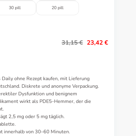
30 pill
20 pill
31,15
€
23,42
€
 Daily ohne Rezept kaufen, mit Lieferung
utschland. Diskrete und anonyme Verpackung.
 erektiler Dysfunktion und benignem
dikament wirkt als PDE5-Hemmer, der die
t.
rägt 2,5 mg oder 5 mg täglich.
ablette.
t innerhalb von 30–60 Minuten.