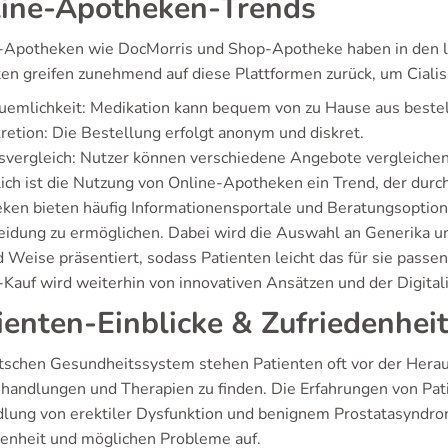
ine-Apotheken-Trends
-Apotheken wie DocMorris und Shop-Apotheke haben in den le
en greifen zunehmend auf diese Plattformen zurück, um Cialis D
emlichkeit: Medikation kann bequem von zu Hause aus bestel
retion: Die Bestellung erfolgt anonym und diskret.
svergleich: Nutzer können verschiedene Angebote vergleichen, 
ich ist die Nutzung von Online-Apotheken ein Trend, der durch
ken bieten häufig Informationensportale und Beratungsoptione
eidung zu ermöglichen. Dabei wird die Auswahl an Generika un
d Weise präsentiert, sodass Patienten leicht das für sie pas
-Kauf wird weiterhin von innovativen Ansätzen und der Digita
ienten-Einblicke & Zufriedenhei
tschen Gesundheitssystem stehen Patienten oft vor der Heraus
handlungen und Therapien zu finden. Die Erfahrungen von Patie
lung von erektiler Dysfunktion und benignem Prostatasyndrom,
denheit und möglichen Probleme auf.