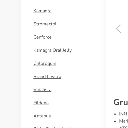
Kamagra
Stromectol
Cenforce
Cialis Black
Kamagra Oral Jelly
KAUFEN
Chloroquin
Brand Levitra
Vidalista
Gru
Fildena
INN 
Antabus
Mark