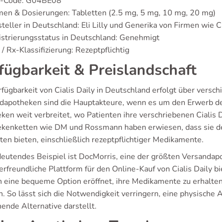
-Code: G04BE08
men & Dosierungen: Tabletten (2.5 mg, 5 mg, 10 mg, 20 mg)
teller in Deutschland: Eli Lilly und Generika von Firmen wie 
strierungsstatus in Deutschland: Genehmigt
/ Rx-Klassifizierung: Rezeptpflichtig
fügbarkeit & Preislandschaft
rfügbarkeit von Cialis Daily in Deutschland erfolgt über vers
dapotheken sind die Hauptakteure, wenn es um den Erwerb des
ken weit verbreitet, wo Patienten ihre verschriebenen Cialis 
kenketten wie DM und Rossmann haben erwiesen, dass sie de
ten bieten, einschließlich rezeptpflichtiger Medikamente.
deutendes Beispiel ist DocMorris, eine der größten Versandap
rfreundliche Plattform für den Online-Kauf von Cialis Daily bi
 eine bequeme Option eröffnet, ihre Medikamente zu erhalten
. So lässt sich die Notwendigkeit verringern, eine physische 
hende Alternative darstellt.