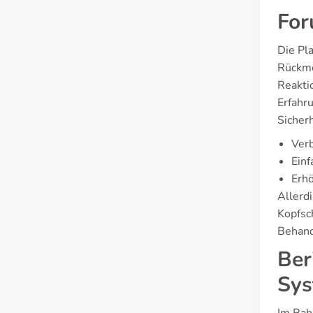
For
Die Pl
Rückmel
Reakti
Erfahr
Sicherh
Verb
Ein
Erhö
Allerd
Kopfsc
Behand
Ber
Sys