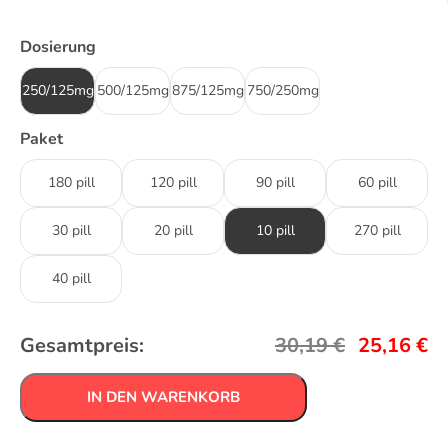
Dosierung
250/125mg
500/125mg
875/125mg
750/250mg
Paket
180 pill
120 pill
90 pill
60 pill
30 pill
20 pill
10 pill
270 pill
40 pill
Gesamtpreis:
30,19
€
25,16
€
IN DEN WARENKORB