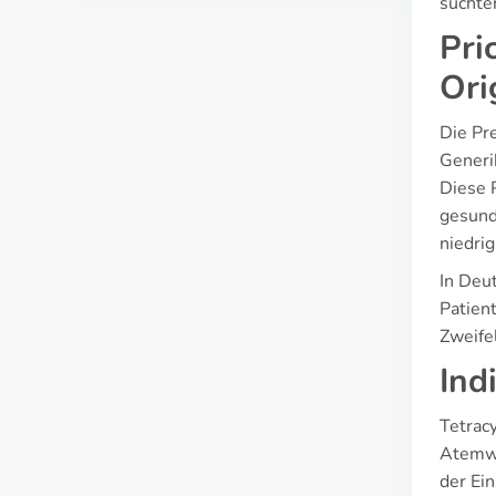
suchte
Pri
Ori
Die Pr
Generi
Diese 
gesund
niedrig
In Deu
Patien
Zweife
Ind
Tetracy
Atemwe
der Ein