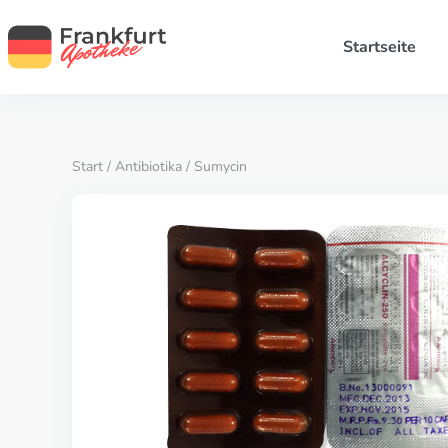
Startseite
Start
/
Antibiotika
/ Sumycin