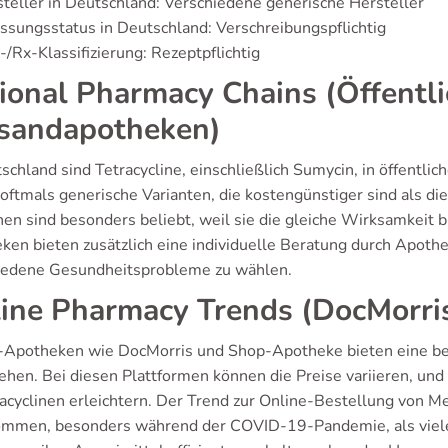
teller in Deutschland: Verschiedene generische Hersteller
ssungsstatus in Deutschland: Verschreibungspflichtig
/Rx-Klassifizierung: Rezeptpflichtig
ional Pharmacy Chains (Öffentl
sandapotheken)
schland sind Tetracycline, einschließlich Sumycin, in öffentl
oftmals generische Varianten, die kostengünstiger sind als di
en sind besonders beliebt, weil sie die gleiche Wirksamkeit b
ken bieten zusätzlich eine individuelle Beratung durch Apoth
iedene Gesundheitsprobleme zu wählen.
ine Pharmacy Trends (DocMorri
-Apotheken wie DocMorris und Shop-Apotheke bieten eine b
ehen. Bei diesen Plattformen können die Preise variieren, und
racyclinen erleichtern. Der Trend zur Online-Bestellung von M
mmen, besonders während der COVID-19-Pandemie, als viele