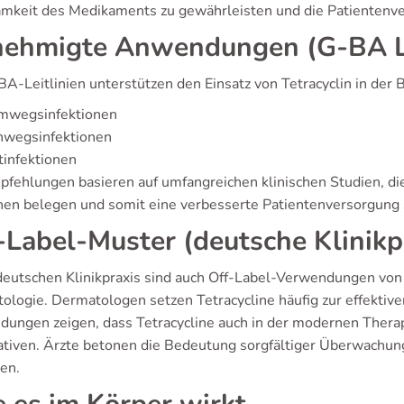
mkeit des Medikaments zu gewährleisten und die Patientenve
ehmigte Anwendungen (G-BA Le
BA-Leitlinien unterstützen den Einsatz von Tetracyclin in der
mwegsinfektionen
nwegsinfektionen
infektionen
pfehlungen basieren auf umfangreichen klinischen Studien, die
hen belegen und somit eine verbesserte Patientenversorgung s
-Label-Muster (deutsche Klinikp
 deutschen Klinikpraxis sind auch Off-Label-Verwendungen von 
ologie. Dermatologen setzen Tetracycline häufig zur effekti
ungen zeigen, dass Tetracycline auch in der modernen Therapi
ativen. Ärzte betonen die Bedeutung sorgfältiger Überwachung
zen.