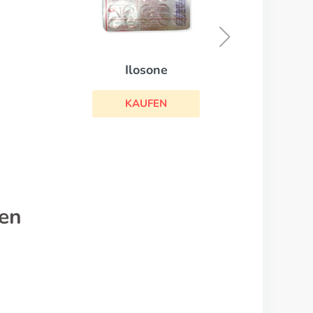
Chloromycetin
KAUFEN
en