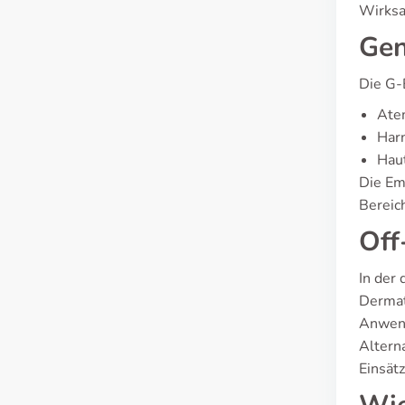
Wirksa
Gen
Die G-
Ate
Har
Haut
Die Em
Bereic
Off
In der
Dermat
Anwend
Altern
Einsät