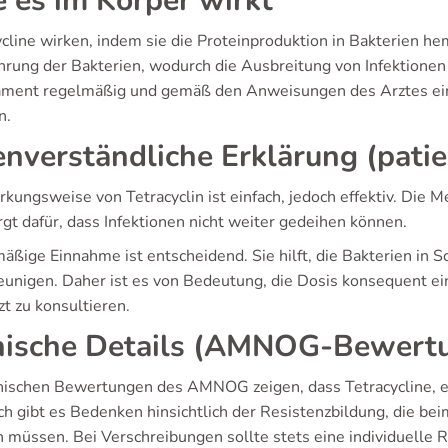
 es im Körper wirkt
ycline wirken, indem sie die Proteinproduktion in Bakterien 
rung der Bakterien, wodurch die Ausbreitung von Infektionen ve
ment regelmäßig und gemäß den Anweisungen des Arztes ein
n.
enverständliche Erklärung (pati
rkungsweise von Tetracyclin ist einfach, jedoch effektiv. Di
gt dafür, dass Infektionen nicht weiter gedeihen können.
ßige Einnahme ist entscheidend. Sie hilft, die Bakterien in S
eunigen. Daher ist es von Bedeutung, die Dosis konsequent ei
t zu konsultieren.
nische Details (AMNOG-Bewert
inischen Bewertungen des AMNOG zeigen, dass Tetracycline, ei
h gibt es Bedenken hinsichtlich der Resistenzbildung, die bei
 müssen. Bei Verschreibungen sollte stets eine individuelle 