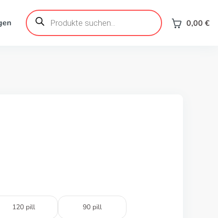
Products
search
gen
0,00
€
120 pill
90 pill