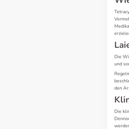
Wie
Tetrac
Vermeh
Medika
erziele
Lai
Die Wi
und sor
Regelmä
beschl
den Arz
Kli
Die kl
Dennoc
werden