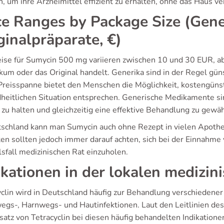
n, um ihre Arzneimittel effizient zu erhalten, ohne das Haus v
ce Ranges by Package Size (Gene
ginalpräparate, €)
eise für Sumycin 500 mg variieren zwischen 10 und 30 EUR, a
kum oder das Original handelt. Generika sind in der Regel gün
Preisspanne bietet den Menschen die Möglichkeit, kostengünst
heitlichen Situation entsprechen. Generische Medikamente si
 zu halten und gleichzeitig eine effektive Behandlung zu gewäh
tschland kann man Sumycin auch ohne Rezept in vielen Apothek
ten sollten jedoch immer darauf achten, sich bei der Einnahm
lsfall medizinischen Rat einzuholen.
ikationen in der lokalen medizin
clin wird in Deutschland häufig zur Behandlung verschiedener 
gs-, Harnwegs- und Hautinfektionen. Laut den Leitlinien 
satz von Tetracyclin bei diesen häufig behandelten Indikation