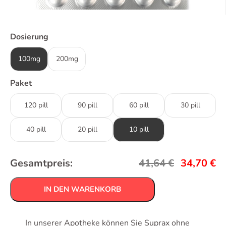
Dosierung
100mg
200mg
Paket
120 pill
90 pill
60 pill
30 pill
40 pill
20 pill
10 pill
Gesamtpreis:
41,64
€
34,70
€
IN DEN WARENKORB
In unserer Apotheke können Sie Suprax ohne