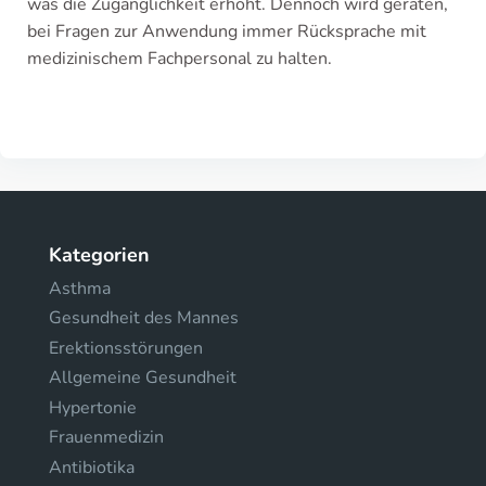
was die Zugänglichkeit erhöht. Dennoch wird geraten,
bei Fragen zur Anwendung immer Rücksprache mit
medizinischem Fachpersonal zu halten.
Kategorien
Asthma
Gesundheit des Mannes
Erektionsstörungen
Allgemeine Gesundheit
Hypertonie
Frauenmedizin
Antibiotika