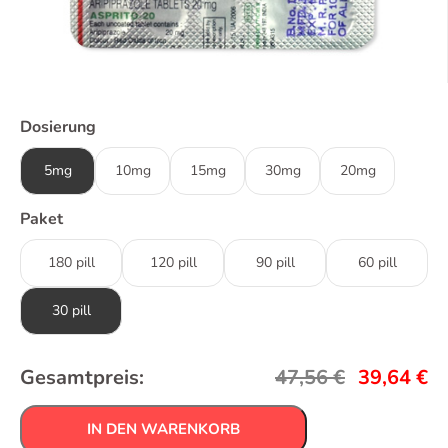
Dosierung
5mg
10mg
15mg
30mg
20mg
Paket
180 pill
120 pill
90 pill
60 pill
30 pill
Gesamtpreis:
47,56
€
39,64
€
IN DEN WARENKORB