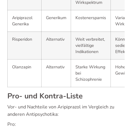
Wirkspektrum
Aripiprazol
Generikum
Kostenersparnis
Variabili
Generika
Wirkstof
Risperidon
Alternativ
Weit verbreitet,
Könnte 
vielfältige
sedieren
Indikationen
Effekte 
Olanzapin
Alternativ
Starke Wirkung
Hohes Ri
bei
Gewicht
Schizophrenie
Pro- und Kontra-Liste
Vor- und Nachteile von Aripiprazol im Vergleich zu
anderen Antipsychotika:
Pro: