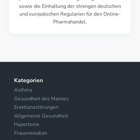
sowie die Einhaltung der strengen deutschen
und europäischen Regularien für den Online-
Pharmahandel.
Kategorien
Asthma
Gesundheit des Mannes
Erektionsstörungen
Allgemeine Gesundheit
Hypertonie
Frauenmedizin