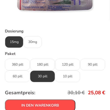
Dosierung
15mg
30mg
Paket
360 pill
180 pill
120 pill
90 pill
60 pill
30 pill
10 pill
Gesamtpreis:
30,10
€
25,08
€
IN DEN WARENKORB