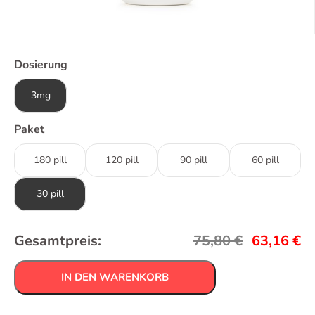
Dosierung
3mg
Paket
180 pill
120 pill
90 pill
60 pill
30 pill
Gesamtpreis:
75,80
€
63,16
€
IN DEN WARENKORB