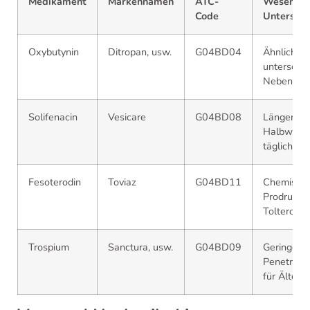
Medikament
Markennamen
ATC-
Wesentli
Code
Unterschi
Oxybutynin
Ditropan, usw.
G04BD04
Ähnlich, a
unterschie
Nebenwirk
Solifenacin
Vesicare
G04BD08
Längere
Halbwertsz
tägliche D
Fesoterodin
Toviaz
G04BD11
Chemisch 
Prodrug v
Tolterodin
Trospium
Sanctura, usw.
G04BD09
Geringere
Penetratio
für Ältere