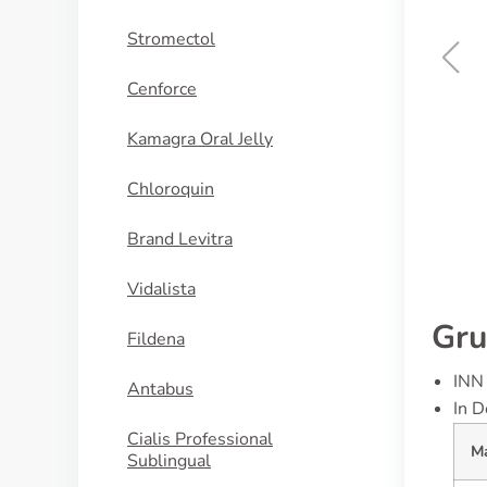
Stromectol
Cenforce
Xeloda
Kamagra Oral Jelly
KAUFEN
Chloroquin
Brand Levitra
Vidalista
Gru
Fildena
INN 
Antabus
In D
Cialis Professional
M
Sublingual