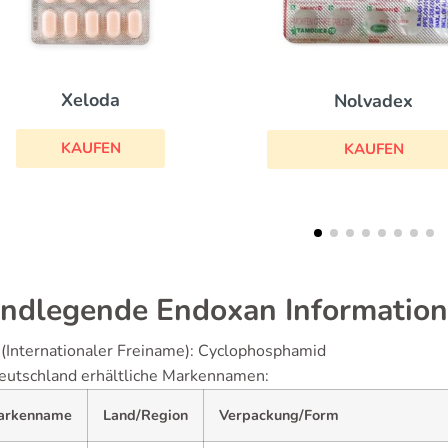
Casodex
Nolvadex
KAUFEN
KAUFEN
ndlegende Endoxan Informatio
(Internationaler Freiname): Cyclophosphamid
eutschland erhältliche Markennamen:
arkenname
Land/Region
Verpackung/Form