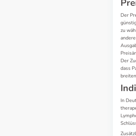
Pre
Der Pr
günstig
zu wäh
andere 
Ausgab
Preisä
Der Zu
dass Pa
breiten
Ind
In Deu
therap
Lympho
Schlüss
Zusätzl