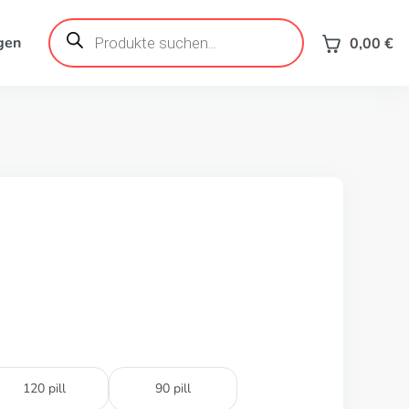
Products
search
gen
0,00
€
120 pill
90 pill