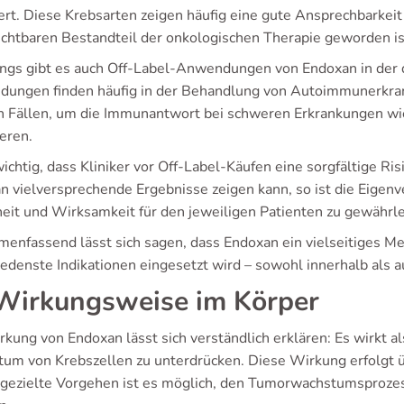
ert. Diese Krebsarten zeigen häufig eine gute Ansprechbarkei
ichtbaren Bestandteil der onkologischen Therapie geworden is
ings gibt es auch Off-Label-Anwendungen von Endoxan in der de
ungen finden häufig in der Behandlung von Autoimmunerkra
n Fällen, um die Immunantwort bei schweren Erkrankungen wie
eren.
 wichtig, dass Kliniker vor Off-Label-Käufen eine sorgfältige
n vielversprechende Ergebnisse zeigen kann, so ist die Eigen
heit und Wirksamkeit für den jeweiligen Patienten zu gewährle
enfassend lässt sich sagen, dass Endoxan ein vielseitiges Med
iedenste Indikationen eingesetzt wird – sowohl innerhalb als a
irkungsweise im Körper
kung von Endoxan lässt sich verständlich erklären: Es wirkt al
um von Krebszellen zu unterdrücken. Diese Wirkung erfolgt ü
 gezielte Vorgehen ist es möglich, den Tumorwachstumsproze