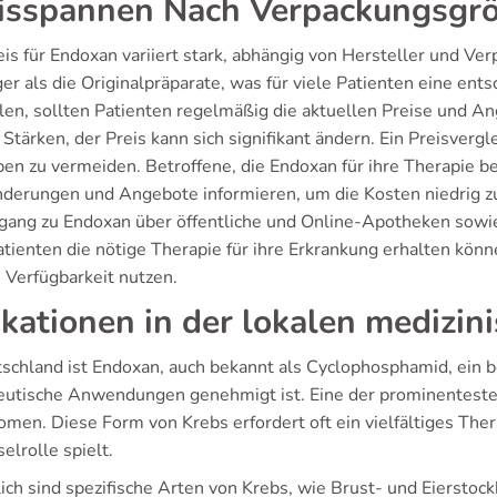
isspannen Nach Verpackungsgr
eis für Endoxan variiert stark, abhängig von Hersteller und V
er als die Originalpräparate, was für viele Patienten eine en
len, sollten Patienten regelmäßig die aktuellen Preise und 
Stärken, der Preis kann sich signifikant ändern. Ein Preisver
en zu vermeiden. Betroffene, die Endoxan für ihre Therapie be
nderungen und Angebote informieren, um die Kosten niedrig zu
gang zu Endoxan über öffentliche und Online-Apotheken sowie di
tienten die nötige Therapie für ihre Erkrankung erhalten könne
 Verfügbarkeit nutzen.
ikationen in der lokalen medizin
tschland ist Endoxan, auch bekannt als Cyclophosphamid, ein
eutische Anwendungen genehmigt ist. Eine der prominentest
men. Diese Form von Krebs erfordert oft ein vielfältiges Th
elrolle spielt.
ich sind spezifische Arten von Krebs, wie Brust- und Eierstock