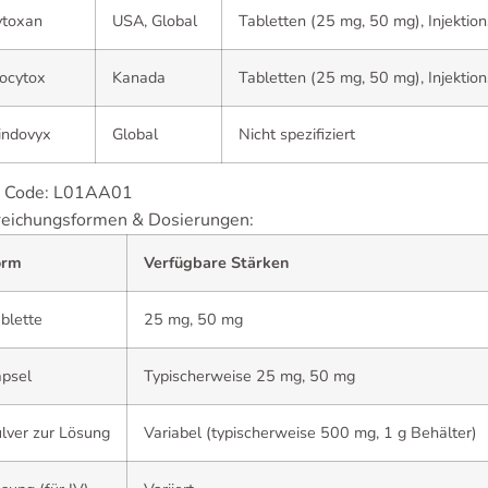
ytoxan
USA, Global
Tabletten (25 mg, 50 mg), Injektio
ocytox
Kanada
Tabletten (25 mg, 50 mg), Injektio
indovyx
Global
Nicht spezifiziert
 Code: L01AA01
reichungsformen & Dosierungen:
orm
Verfügbare Stärken
blette
25 mg, 50 mg
psel
Typischerweise 25 mg, 50 mg
lver zur Lösung
Variabel (typischerweise 500 mg, 1 g Behälter)