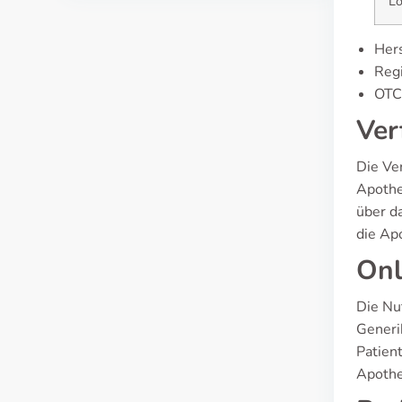
Lö
Hers
Regi
OTC 
Ver
Die Ve
Apothe
über da
die Ap
Onl
Die Nu
Generi
Patient
Apothe