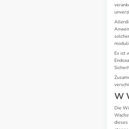
verank
unverz
Allerd
Anwend
solche
moduli
Es ist
Endoxa
Sicher
Zusamm
versch
W W
Die Wir
Wachst
dieses