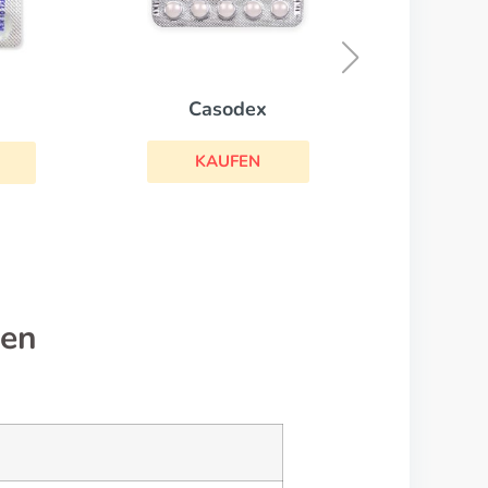
Zofran
KAUFEN
nen