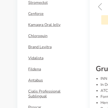
Stromectol
Aida
Cenforce
KAUFEN
Kamagra Oral Jelly
Chloroquin
Brand Levitra
Vidalista
Gru
Fildena
INN 
Antabus
In D
ATC
Cialis Professional
Sublingual
For
Hers
Proscar