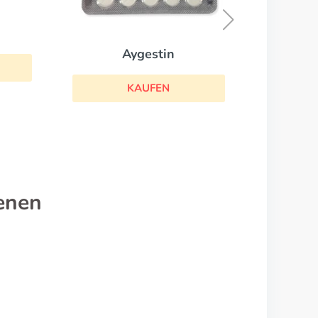
KAUFEN
enen