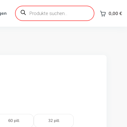
Products
search
gen
0,00
€
60 pill
32 pill