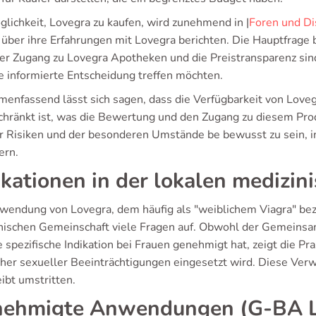
glichkeit, Lovegra zu kaufen, wird zunehmend in |
Foren und Di
 über ihre Erfahrungen mit Lovegra berichten. Die Hauptfrage b
Der Zugang zu Lovegra Apotheken und die Preistransparenz si
ne informierte Entscheidung treffen möchten.
enfassend lässt sich sagen, dass die Verfügbarkeit von Loveg
chränkt ist, was die Bewertung und den Zugang zu diesem Pro
er Risiken und der besonderen Umstände be bewusst zu sein, 
ern.
ikationen in der lokalen medizin
wendung von Lovegra, dem häufig als "weiblichem Viagra" bez
nischen Gemeinschaft viele Fragen auf. Obwohl der Gemeins
e spezifische Indikation bei Frauen genehmigt hat, zeigt die Pra
cher sexueller Beeinträchtigungen eingesetzt wird. Diese Verw
ibt umstritten.
ehmigte Anwendungen (G-BA Le