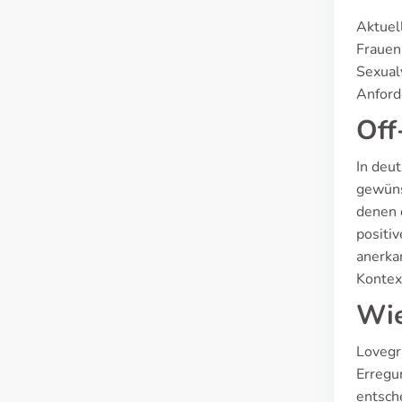
Aktuel
Frauen
Sexual
Anford
Off
In deu
gewüns
denen 
positiv
anerka
Kontex
Wie
Lovegr
Erregun
entsche