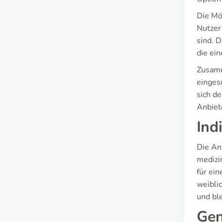
Die Mö
Nutzer
sind. 
die ei
Zusamm
einges
sich d
Anbiet
Ind
Die An
medizi
für ein
weibli
und ble
Gen