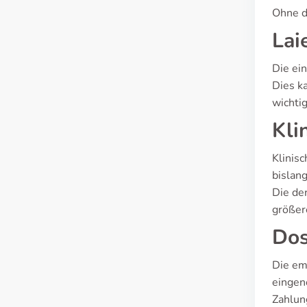
Ohne di
Lai
Die ei
Dies k
wichti
Kli
Klinis
bislang
Die de
größer
Dos
Die em
eingen
Zahlun