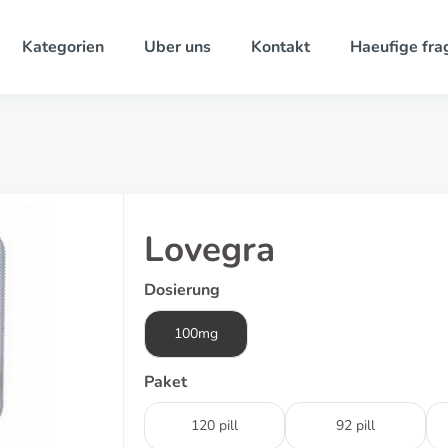
Kategorien
Uber uns
Kontakt
Haeufige fra
Lovegra
Dosierung
100mg
Paket
120 pill
92 pill