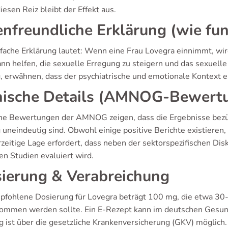
esen Reiz bleibt der Effekt aus.
enfreundliche Erklärung (wie fun
nfache Erklärung lautet: Wenn eine Frau Lovegra einnimmt, wird
ann helfen, die sexuelle Erregung zu steigern und das sexuell
g, erwähnen, dass der psychiatrische und emotionale Kontext e
nische Details (AMNOG-Bewert
che Bewertungen der AMNOG zeigen, dass die Ergebnisse bezüg
 uneindeutig sind. Obwohl einige positive Berichte existieren,
rzeitige Lage erfordert, dass neben der sektorspezifischen Dis
en Studien evaluiert wird.
ierung & Verabreichung
pfohlene Dosierung für Lovegra beträgt 100 mg, die etwa 30
ommen werden sollte. Ein E-Rezept kann im deutschen Gesun
g ist über die gesetzliche Krankenversicherung (GKV) möglich.