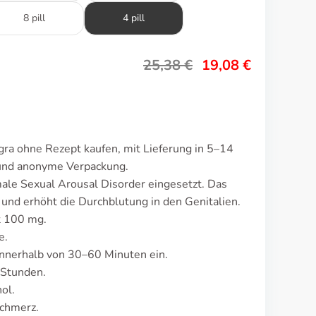
8 pill
4 pill
25,38
€
19,08
€
ra ohne Rezept kaufen, mit Lieferung in 5–14
 und anonyme Verpackung.
ale Sexual Arousal Disorder eingesetzt. Das
d erhöht die Durchblutung in den Genitalien.
t 100 mg.
e.
nnerhalb von 30–60 Minuten ein.
 Stunden.
ol.
schmerz.