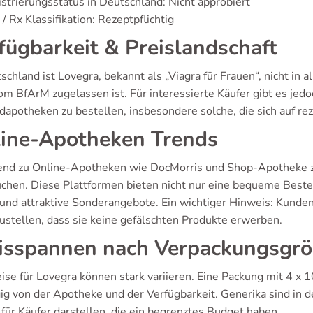
strierungsstatus in Deutschland: Nicht approbiert
/ Rx Klassifikation: Rezeptpflichtig
fügbarkeit & Preislandschaft
schland ist Lovegra, bekannt als „Viagra für Frauen“, nicht in a
om BfArM zugelassen ist. Für interessierte Käufer gibt es jedo
apotheken zu bestellen, insbesondere solche, die sich auf rez
ine-Apotheken Trends
end zu Online-Apotheken wie DocMorris und Shop-Apotheke zei
uchen. Diese Plattformen bieten nicht nur eine bequeme Bestel
 und attraktive Sonderangebote. Ein wichtiger Hinweis: Kunden 
zustellen, dass sie keine gefälschten Produkte erwerben.
isspannen nach Verpackungsgr
eise für Lovegra können stark variieren. Eine Packung mit 4 x
ig von der Apotheke und der Verfügbarkeit. Generika sind in d
 für Käufer darstellen, die ein begrenztes Budget haben.