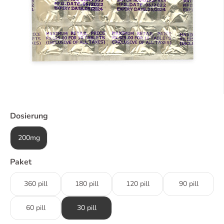
Dosierung
200mg
Paket
360 pill
180 pill
120 pill
90 pill
60 pill
30 pill