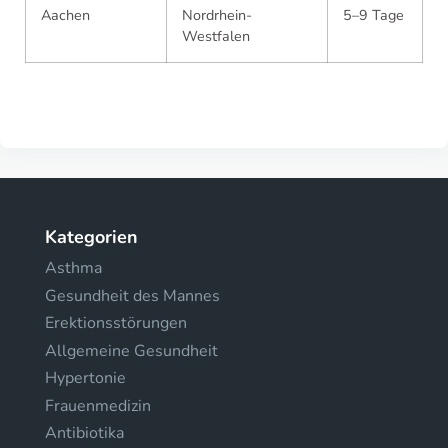
Aachen
Nordrhein-
5–9 Tage
Westfalen
Kategorien
Asthma
Gesundheit des Mannes
Erektionsstörungen
Allgemeine Gesundheit
Hypertonie
Frauenmedizin
Antibiotika