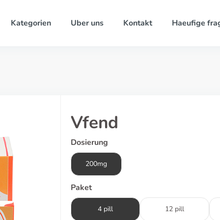
Kategorien
Uber uns
Kontakt
Haeufige fra
Vfend
Dosierung
200mg
Paket
4 pill
12 pill