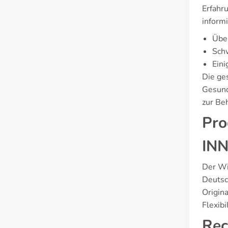
Erfahr
inform
Übel
Sch
Eini
Die ge
Gesund
zur Be
Pro
INN
Der Wir
Deutsc
Origin
Flexib
Rec