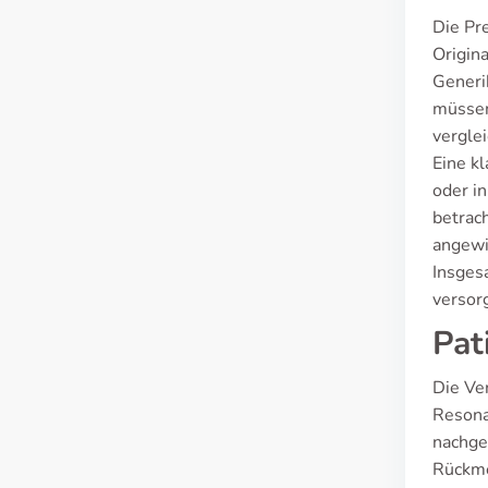
Die Pr
Origin
Generi
müssen
vergle
Eine kl
oder i
betrach
angewi
Insges
versor
Pat
Die Ve
Resona
nachge
Rückme