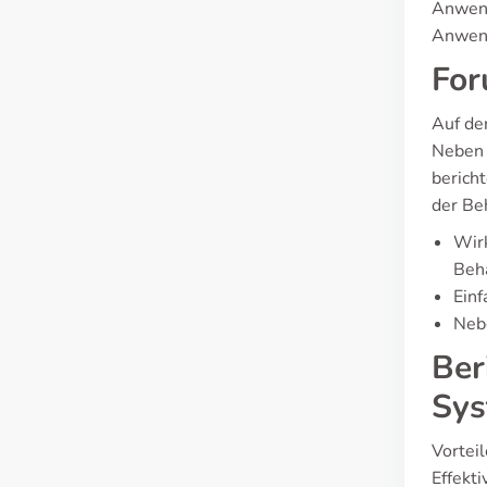
Anwend
Anwend
For
Auf de
Neben 
berich
der Be
Wirk
Beh
Einf
Neb
Ber
Sys
Vortei
Effekti