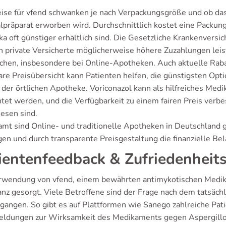
eise für vfend schwanken je nach Verpackungsgröße und ob d
alpräparat erworben wird. Durchschnittlich kostet eine Packun
ka oft günstiger erhältlich sind. Die Gesetzliche Krankenversi
 private Versicherte möglicherweise höhere Zuzahlungen leiste
ichen, insbesondere bei Online-Apotheken. Auch aktuelle Rab
are Preisübersicht kann Patienten helfen, die günstigsten Opt
n der örtlichen Apotheke. Voriconazol kann als hilfreiches Me
tet werden, und die Verfügbarkeit zu einem fairen Preis verbes
esen sind.
amt sind Online- und traditionelle Apotheken in Deutschland g
gen und durch transparente Preisgestaltung die finanzielle Be
ientenfeedback & Zufriedenheits
rwendung von vfend, einem bewährten antimykotischen Medika
nz gesorgt. Viele Betroffene sind der Frage nach dem tatsäch
gangen. So gibt es auf Plattformen wie Sanego zahlreiche Patie
ldungen zur Wirksamkeit des Medikaments gegen Aspergillose