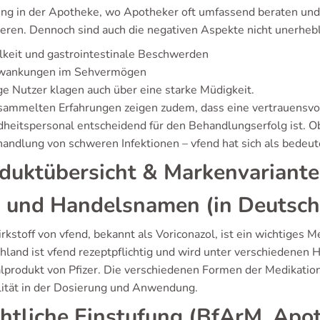
ung in der Apotheke, wo Apotheker oft umfassend beraten und
ieren. Dennoch sind auch die negativen Aspekte nicht unerheb
keit und gastrointestinale Beschwerden
wankungen im Sehvermögen
ge Nutzer klagen auch über eine starke Müdigkeit.
sammelten Erfahrungen zeigen zudem, dass eine vertrauensv
heitspersonal entscheidend für den Behandlungserfolg ist. O
handlung von schweren Infektionen – vfend hat sich als bedeu
duktübersicht & Markenvariant
 und Handelsnamen (in Deutsch
kstoff von vfend, bekannt als Voriconazol, ist ein wichtiges 
hland ist vfend rezeptpflichtig und wird unter verschiedenen 
alprodukt von Pfizer. Die verschiedenen Formen der Medikation,
ilität in der Dosierung und Anwendung.
htliche Einstufung (BfArM, Apot