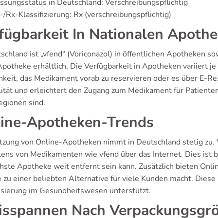
ssungsstatus in Deutschland: Verschreibungspflichtig
/Rx-Klassifizierung: Rx (verschreibungspflichtig)
fügbarkeit In Nationalen Apoth
tschland ist „vfend“ (Voriconazol) in öffentlichen Apotheken 
potheke erhältlich. Die Verfügbarkeit in Apotheken variiert j
hkeit, das Medikament vorab zu reservieren oder es über E-Rez
ilität und erleichtert den Zugang zum Medikament für Patiente
egionen sind.
ine-Apotheken-Trends
tzung von Online-Apotheken nimmt in Deutschland stetig zu. 
lens von Medikamenten wie vfend über das Internet. Dies ist b
chste Apotheke weit entfernt sein kann. Zusätzlich bieten Onli
e zu einer beliebten Alternative für viele Kunden macht. Diese
lisierung im Gesundheitswesen unterstützt.
isspannen Nach Verpackungsgr