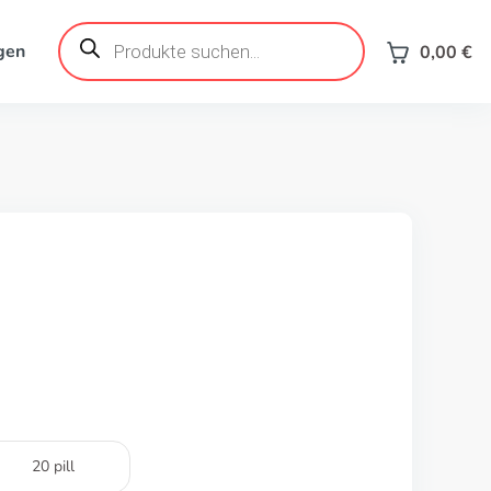
Products
search
gen
0,00
€
20 pill