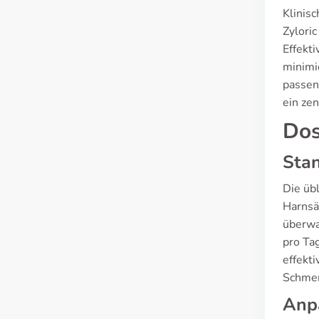
Klinis
Zylori
Effekti
minimi
passen
ein ze
Dos
Sta
Die üb
Harnsä
überwa
pro Ta
effekti
Schmer
Anpa