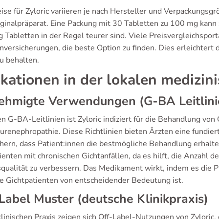
eise für Zyloric variieren je nach Hersteller und Verpackungsg
iginalpräparat. Eine Packung mit 30 Tabletten zu 100 mg kann
 Tabletten in der Regel teurer sind. Viele Preisvergleichsport
nversicherungen, die beste Option zu finden. Dies erleichtert
u behalten.
ikationen in der lokalen medizin
ehmigte Verwendungen (G-BA Leitlini
n G-BA-Leitlinien ist Zyloric indiziert für die Behandlung vo
urenephropathie. Diese Richtlinien bieten Ärzten eine fundie
chern, dass Patient:innen die bestmögliche Behandlung erhalten
ienten mit chronischen Gichtanfällen, da es hilft, die Anzahl 
qualität zu verbessern. Das Medikament wirkt, indem es die 
ele Gichtpatienten von entscheidender Bedeutung ist.
Label Muster (deutsche Klinikpraxis)
klinischen Praxis zeigen sich Off-Label-Nutzungen von Zyloric,