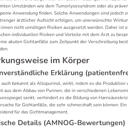
mten Umständen wie dem Tumorlysesyndrom oder als präve
penie Anwendung finden. Solche Anwendungen sind jedoch oft
strenger ärztlicher Aufsicht erfolgen, um unerwünschte Wirkun
t:innen nicht unnötigen Risiken ausgesetzt werden. Daher ist
schen individuellen Risiken und Vorteile mit dem Arzt zu besp
eine akuten Gichtanfälle zum Zeitpunkt der Verschreibung be
den.
kungsweise im Körper
nverständliche Erklärung (patientenfr
c, auch bekannt als Allopurinol, wirkt, indem es die Produkti
ht aus dem Abbau von Purinen, die in verschiedenen Lebensm
respiegel senkt, verhindert es die Bildung von Harnsäurekrist
rsache für Gichtanfälle, die sehr schmerzhaft sein können. Ein
eidend für das Gichtmanagement.
nische Details (AMNOG-Bewertungen)