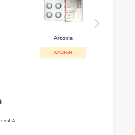
Arcoxia
KAUFEN
n
urinol AL