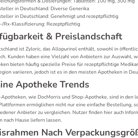
reichungsformen & Dosierungen: Tabletten: 100 mg, 300 mg
teller in Deutschland: Diverse Generika
teller in Deutschland: Genehmigt und rezeptpflichtig
/Rx-Klassifizierung: Rezeptpflichtig
fügbarkeit & Preislandschaft
schland ist Zyloric, das Allopurinol enthält, sowohl in öffen
lich. Kunden haben eine Vielzahl von Anbietern zur Auswahl,
en bieten häufig spezielle Preise für rezeptpflichtige Medika
egion variieren, jedoch ist es in den meisten Apotheken in Deu
ine Apotheke Trends
-Apotheken, wie DocMorris und Shop-Apotheke, sind in den l
Plattformen ermöglichen nicht nur eine einfache Bestellung, so
iedener Anbieter zu vergleichen. Nutzer finden hier auch Infor
 nach Hause liefern lassen.
israhmen Nach Verpackungsgrö