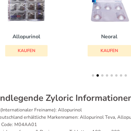
Allopurinol
Neoral
KAUFEN
KAUFEN
ndlegende Zyloric Informatione
(Internationaler Freiname): Allopurinol
eutschland erhältliche Markennamen: Allopurinol Teva, Allop
 Code: M04AA01