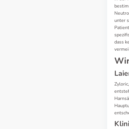
bestim
Neutro
unter 
Patien
spezifi
dass k
vermei
Wir
Laie
Zylori
entste
Harnsäu
Hauptu
entsch
Kli