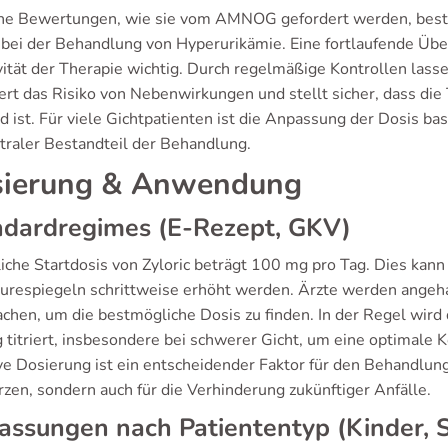
che Bewertungen, wie sie vom AMNOG gefordert werden, bestä
c bei der Behandlung von Hyperurikämie. Eine fortlaufende Übe
vität der Therapie wichtig. Durch regelmäßige Kontrollen lass
ert das Risiko von Nebenwirkungen und stellt sicher, dass die 
d ist. Für viele Gichtpatienten ist die Anpassung der Dosis b
ntraler Bestandteil der Behandlung.
ierung & Anwendung
ndardregimes (E-Rezept, GKV)
liche Startdosis von Zyloric beträgt 100 mg pro Tag. Dies kan
urespiegeln schrittweise erhöht werden. Ärzte werden angehal
chen, um die bestmögliche Dosis zu finden. In der Regel wird
g titriert, insbesondere bei schwerer Gicht, um eine optimale 
ve Dosierung ist ein entscheidender Faktor für den Behandlung
zen, sondern auch für die Verhinderung zukünftiger Anfälle.
ssungen nach Patiententyp (Kinder, 