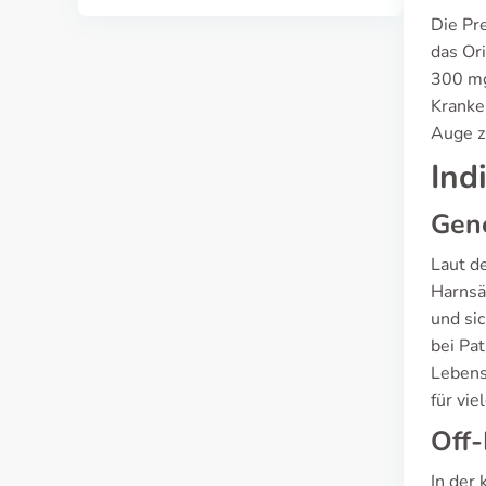
Die Pr
das Or
300 mg
Kranke
Auge z
Ind
Gen
Laut de
Harnsä
und si
bei Pat
Lebens
für vi
Off-
In der 