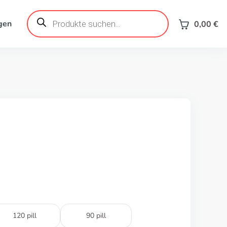
Products
search
gen
0,00
€
120 pill
90 pill