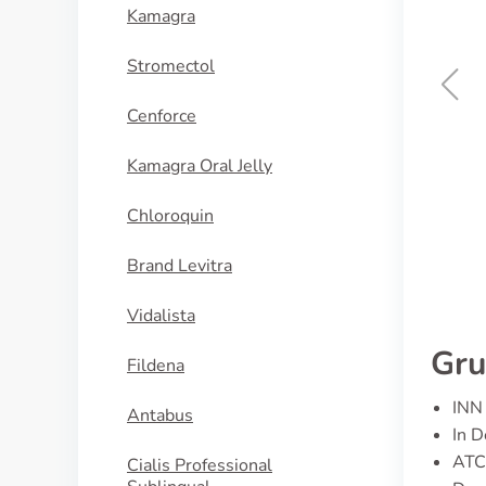
Kamagra
Stromectol
Cenforce
Naprosyn
Kamagra Oral Jelly
KAUFEN
Chloroquin
Brand Levitra
Vidalista
Gru
Fildena
INN 
Antabus
In D
ATC
Cialis Professional