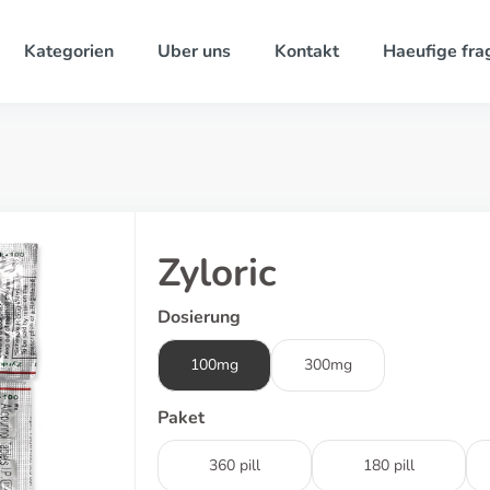
Kategorien
Uber uns
Kontakt
Haeufige fra
Zyloric
Dosierung
100mg
300mg
Paket
360 pill
180 pill