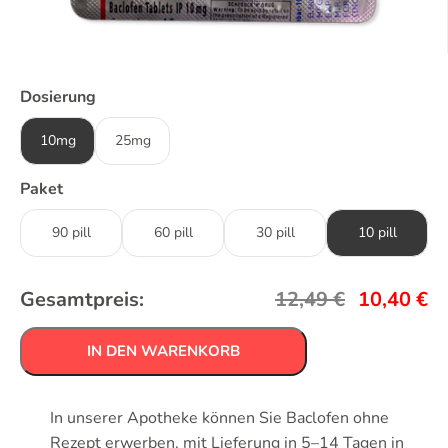
Dosierung
10mg
25mg
Paket
90 pill
60 pill
30 pill
10 pill
Gesamtpreis:
12,49
€
10,40
€
IN DEN WARENKORB
In unserer Apotheke können Sie Baclofen ohne
Rezept erwerben, mit Lieferung in 5–14 Tagen in