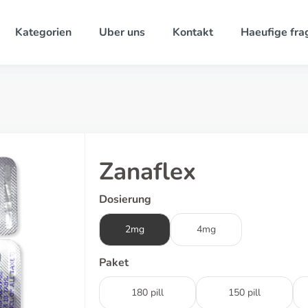
Kategorien
Uber uns
Kontakt
Haeufige fra
Zanaflex
Dosierung
2mg
4mg
Paket
180 pill
150 pill