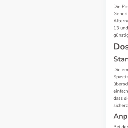
Die Pr
Generi
Alterna
13 und
günsti
Dos
Sta
Die em
Spasti
übersc
einfac
dass s
sicherz
Anpa
Bei de