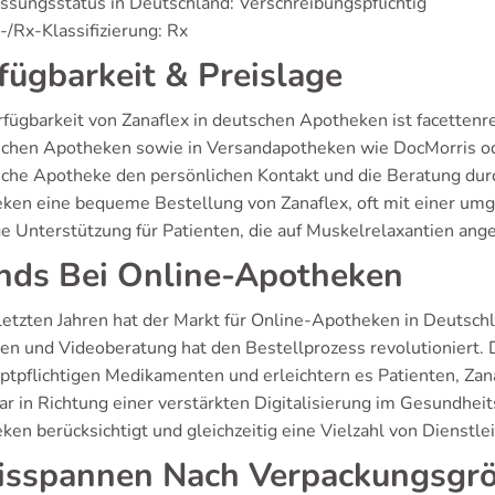
ssungsstatus in Deutschland: Verschreibungspflichtig
/Rx-Klassifizierung: Rx
fügbarkeit & Preislage
rfügbarkeit von Zanaflex in deutschen Apotheken ist facetten
lichen Apotheken sowie in Versandapotheken wie DocMorris 
liche Apotheke den persönlichen Kontakt und die Beratung dur
ken eine bequeme Bestellung von Zanaflex, oft mit einer umg
ge Unterstützung für Patienten, die auf Muskelrelaxantien ang
nds Bei Online-Apotheken
 letzten Jahren hat der Markt für Online-Apotheken in Deutsc
en und Videoberatung hat den Bestellprozess revolutioniert.
eptpflichtigen Medikamenten und erleichtern es Patienten, Zana
lar in Richtung einer verstärkten Digitalisierung im Gesundhei
en berücksichtigt und gleichzeitig eine Vielzahl von Dienstle
isspannen Nach Verpackungsgr