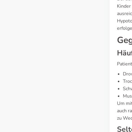
Kinder
ausreic
Hypoto
erfolge
Geg
Häuf
Patien
Dro
Tro
Sch
Mus
Um mit
auch r
zu Wec
Sel