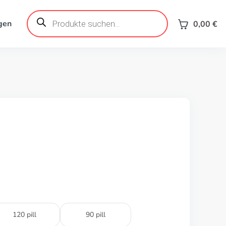
Products
search
gen
0,00
€
120 pill
90 pill