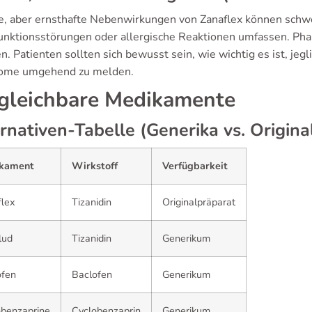
e, aber ernsthafte Nebenwirkungen von Zanaflex können sch
unktionsstörungen oder allergische Reaktionen umfassen. Phar
en. Patienten sollten sich bewusst sein, wie wichtig es ist, 
ome umgehend zu melden.
gleichbare Medikamente
rnativen-Tabelle (Generika vs. Origina
kament
Wirkstoff
Verfügbarkeit
flex
Tizanidin
Originalpräparat
lud
Tizanidin
Generikum
ofen
Baclofen
Generikum
obenzaprine
Cyclobenzaprin
Generikum