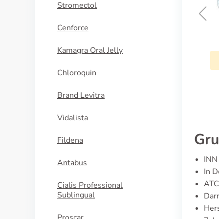
Stromectol
Cenforce
Mobic
Kamagra Oral Jelly
KAUFEN
Chloroquin
Brand Levitra
Vidalista
Gru
Fildena
INN 
Antabus
In D
ATC
Cialis Professional
Sublingual
Darr
Hers
Proscar