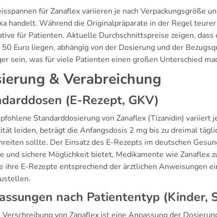
eisspannen für Zanaflex variieren je nach Verpackungsgröße un
ka handelt. Während die Originalpräparate in der Regel teurer
tive für Patienten. Aktuelle Durchschnittspreise zeigen, dass
 50 Euro liegen, abhängig von der Dosierung und der Bezugsq
ger sein, was für viele Patienten einen großen Unterschied mac
ierung & Verabreichung
ndarddosen (E-Rezept, GKV)
pfohlene Standarddosierung von Zanaflex (Tizanidin) variiert 
zität leiden, beträgt die Anfangsdosis 2 mg bis zu dreimal täg
hreiten sollte. Der Einsatz des E-Rezepts im deutschen Gesun
he und sichere Möglichkeit bietet, Medikamente wie Zanaflex z
ie ihre E-Rezepte entsprechend der ärztlichen Anweisungen ei
ustellen.
ssungen nach Patiententyp (Kinder, 
r Verschreibung von Zanaflex ist eine Anpassung der Dosierun