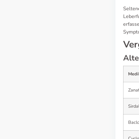
Selten
Leberf
erfass
Sympt
Ver
Alte
Medi
Zana
Sirda
Bacl
Cycl