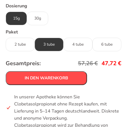
Dosierung
15g
30g
Paket
2 tube
3 tube
4 tube
6 tube
Gesamtpreis:
57,26
€
47,72
€
IN DEN WARENKORB
In unserer Apotheke können Sie
Clobetasolpropionat ohne Rezept kaufen, mit
Lieferung in 5–14 Tagen deutschlandweit. Diskrete
und anonyme Verpackung.
Clobetasolpropionat wird zur Behandlung von