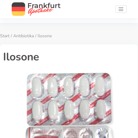
Start
/
Antibiotika
/ Ilosone
Ilosone