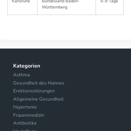
Karlsruhe
Bundesland Baden-
5–9 Tage
Württemberg
Kategorien
Asthma
Gesundheit des Mannes
Erektionsstörungen
Allgemeine Gesundheit
Hypertonie
Frauenmedizin
Antibiotika