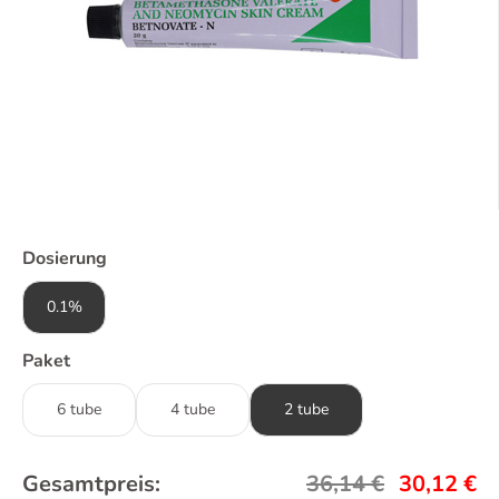
Dosierung
0.1%
Paket
6 tube
4 tube
2 tube
Gesamtpreis:
36,14
€
30,12
€