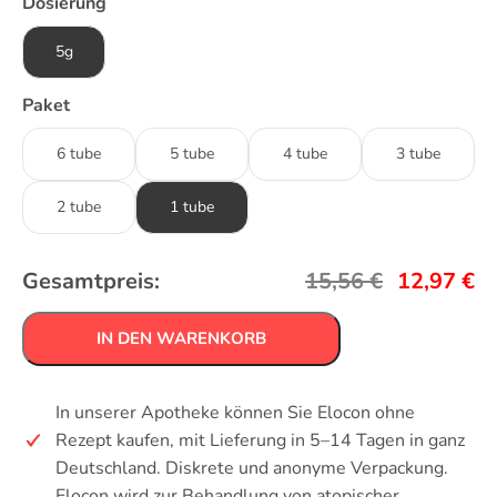
Dosierung
5g
Paket
6 tube
5 tube
4 tube
3 tube
2 tube
1 tube
Gesamtpreis:
15,56
€
12,97
€
IN DEN WARENKORB
In unserer Apotheke können Sie Elocon ohne
Rezept kaufen, mit Lieferung in 5–14 Tagen in ganz
Deutschland. Diskrete und anonyme Verpackung.
Elocon wird zur Behandlung von atopischer