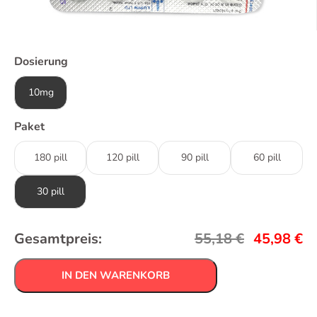
Dosierung
10mg
Paket
180 pill
120 pill
90 pill
60 pill
30 pill
Gesamtpreis:
55,18
€
45,98
€
IN DEN WARENKORB