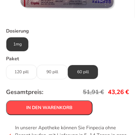
Dosierung
1mg
Paket
120 pill
90 pill
60 pill
Gesamtpreis:
51,91
€
43,26
€
IN DEN WARENKORB
In unserer Apotheke können Sie Finpecia ohne