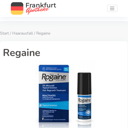
Start
/
Haarausfall
/ Regaine
Regaine