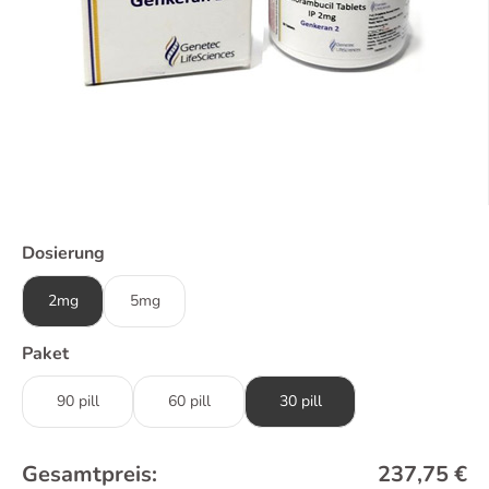
Dosierung
2mg
5mg
Paket
90 pill
60 pill
30 pill
Gesamtpreis:
237,75
€