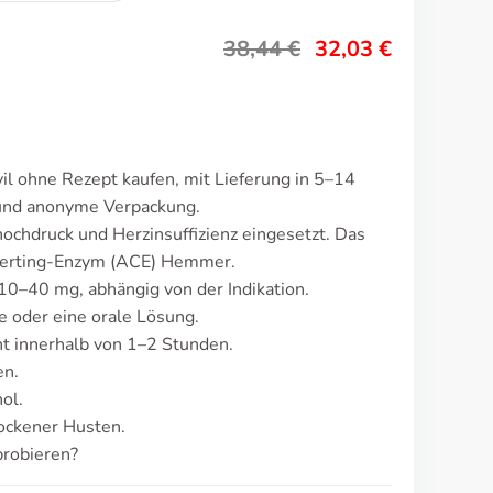
38,44
€
32,03
€
il ohne Rezept kaufen, mit Lieferung in 5–14
 und anonyme Verpackung.
hochdruck und Herzinsuffizienz eingesetzt. Das
verting-Enzym (ACE) Hemmer.
 10–40 mg, abhängig von der Indikation.
e oder eine orale Lösung.
t innerhalb von 1–2 Stunden.
en.
ol.
rockener Husten.
probieren?