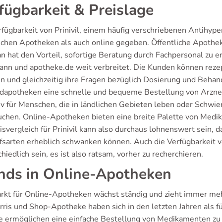
fügbarkeit & Preislage
rfügbarkeit von Prinivil, einem häufig verschriebenen Antihype
lichen Apotheken als auch online gegeben. Öffentliche Apothek
n hat den Vorteil, sofortige Beratung durch Fachpersonal zu e
nn und apotheke.de weit verbreitet. Die Kunden können rezept
en und gleichzeitig ihre Fragen bezüglich Dosierung und Beha
dapotheken eine schnelle und bequeme Bestellung von Arzne
tiv für Menschen, die in ländlichen Gebieten leben oder Schwi
uchen. Online-Apotheken bieten eine breite Palette von Medi
isvergleich für Prinivil kann also durchaus lohnenswert sein, 
fsarten erheblich schwanken können. Auch die Verfügbarkeit v
hiedlich sein, es ist also ratsam, vorher zu recherchieren.
nds in Online-Apotheken
rkt für Online-Apotheken wächst ständig und zieht immer me
ris und Shop-Apotheke haben sich in den letzten Jahren als fü
e ermöglichen eine einfache Bestellung von Medikamenten zu