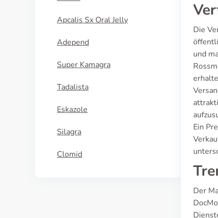
Ver
Apcalis Sx Oral Jelly
Die Ve
öffent
Adepend
und ma
Super Kamagra
Rossma
erhalt
Tadalista
Versan
attrak
Eskazole
aufzus
Ein Pre
Silagra
Verkau
untersc
Clomid
Tre
Der Ma
DocMor
Dienst