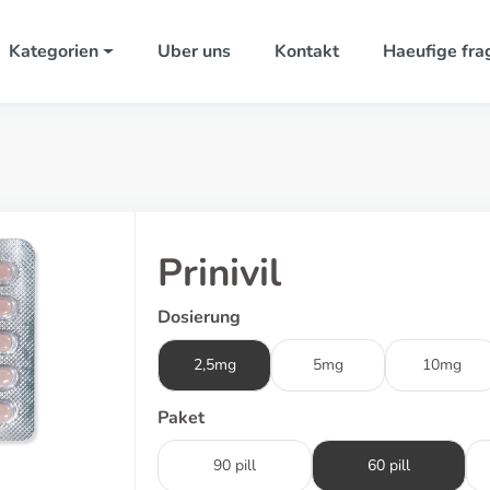
Kategorien
Uber uns
Kontakt
Haeufige fra
Prinivil
Dosierung
2,5mg
5mg
10mg
Paket
90 pill
60 pill