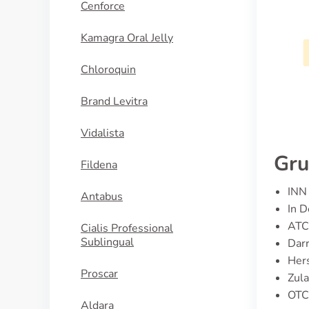
Cenforce
Catapresan
Kamagra Oral Jelly
KAUFEN
Chloroquin
Brand Levitra
Vidalista
Gru
Fildena
INN 
Antabus
In D
ATC
Cialis Professional
Sublingual
Darr
Hers
Proscar
Zula
OTC-
Aldara