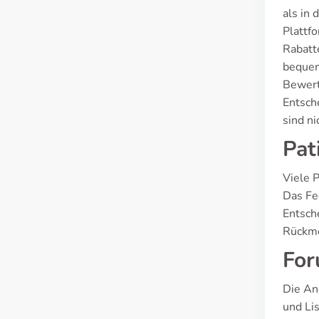
als in
Plattf
Rabatte
bequem
Bewert
Entsch
sind n
Pat
Viele 
Das Fe
Entsch
Rückm
For
Die An
und Li