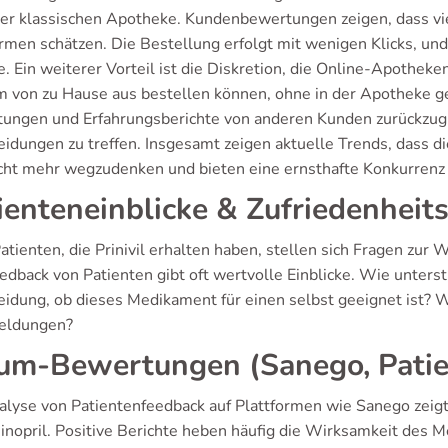
 der klassischen Apotheke. Kundenbewertungen zeigen, dass vie
ormen schätzen. Die Bestellung erfolgt mit wenigen Klicks, und
. Ein weiterer Vorteil ist die Diskretion, die Online-Apothek
 von zu Hause aus bestellen können, ohne in der Apotheke ge
ungen und Erfahrungsberichte von anderen Kunden zurückzugrei
eidungen zu treffen. Insgesamt zeigen aktuelle Trends, dass d
icht mehr wegzudenken und bieten eine ernsthafte Konkurrenz 
ienteneinblicke & Zufriedenheit
Patienten, die Prinivil erhalten haben, stellen sich Fragen z
edback von Patienten gibt oft wertvolle Einblicke. Wie unterst
eidung, ob dieses Medikament für einen selbst geeignet ist? 
eldungen?
um-Bewertungen (Sanego, Patie
alyse von Patientenfeedback auf Plattformen wie Sanego zeigt 
sinopril. Positive Berichte heben häufig die Wirksamkeit des