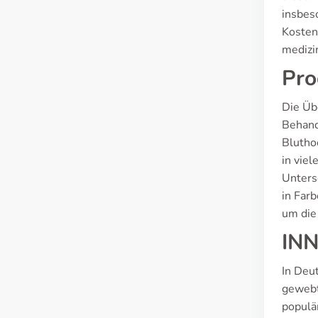
insbes
Kosten
medizi
Pro
Die Übe
Behand
Bluthoc
in viel
Untersc
in Far
um die
INN
In Deu
gewebt
populär