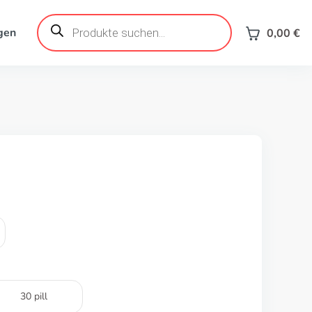
Products
search
gen
0,00
€
30 pill