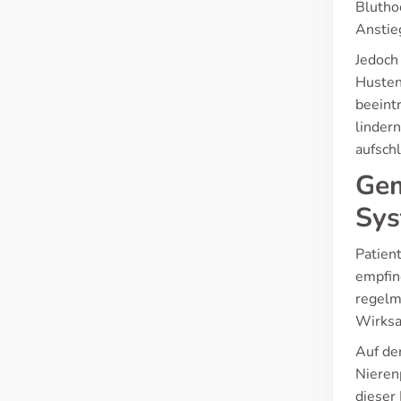
Blutho
Anstieg
Jedoch
Husten
beeint
linder
aufschl
Gem
Sys
Patient
empfin
regelm
Wirksa
Auf de
Nieren
dieser 