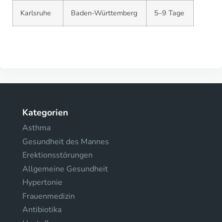
Karlsruhe
Baden-Württemberg
5–9 Tage
Kategorien
Asthma
Gesundheit des Mannes
Erektionsstörungen
Allgemeine Gesundheit
Hypertonie
Frauenmedizin
Antibiotika