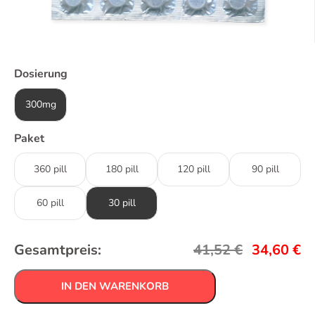
Dosierung
300mg
Paket
360 pill
180 pill
120 pill
90 pill
60 pill
30 pill
Gesamtpreis:
41,52
€
34,60
€
IN DEN WARENKORB