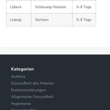
Lübeck
Schleswig-Holstein
5–9 Tage
Leipzig
Sachsen
5–9 Tage
Kategorien
Asthma
Gesundheit des Mannes
Erektionsstörungen
Allgemeine Gesundheit
Hypertonie