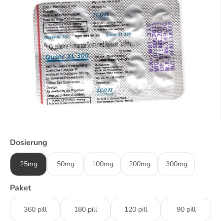
Dosierung
25mg
50mg
100mg
200mg
300mg
Paket
360 pill
180 pill
120 pill
90 pill