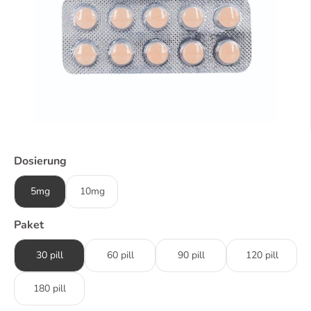
Dosierung
5mg
10mg
Paket
30 pill
60 pill
90 pill
120 pill
180 pill