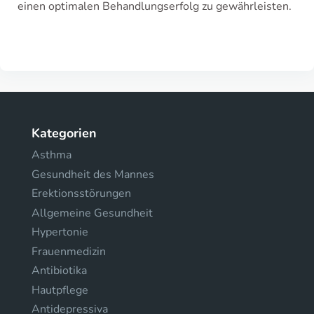
einen optimalen Behandlungserfolg zu gewährleisten.
Kategorien
Asthma
Gesundheit des Mannes
Erektionsstörungen
Allgemeine Gesundheit
Hypertonie
Frauenmedizin
Antibiotika
Hautpflege
Antidepressiva