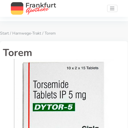
Start
/
Harnwege-Trakt
/ Torem
Torem