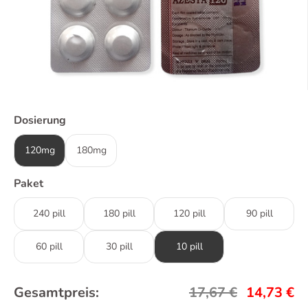
Dosierung
120mg
180mg
Paket
240 pill
180 pill
120 pill
90 pill
60 pill
30 pill
10 pill
Gesamtpreis:
17,67
€
14,73
€