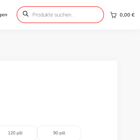
Products
search
gen
0,00
€
120 pill
90 pill