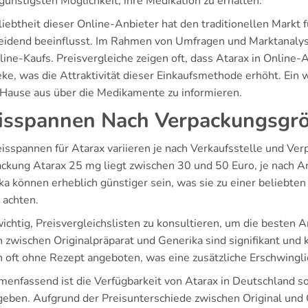
günstigsten Möglichkeit, ihre Medikation zu erhalten.
liebtheit dieser Online-Anbieter hat den traditionellen Markt
eidend beeinflusst. Im Rahmen von Umfragen und Marktanalys
ine-Kaufs. Preisvergleiche zeigen oft, dass Atarax in Online-A
e, was die Attraktivität dieser Einkaufsmethode erhöht. Ein w
 Hause aus über die Medikamente zu informieren.
isspannen Nach Verpackungsgr
isspannen für Atarax variieren je nach Verkaufsstelle und Ver
ackung Atarax 25 mg liegt zwischen 30 und 50 Euro, je nach
a können erheblich günstiger sein, was sie zu einer beliebten 
 achten.
wichtig, Preisvergleichslisten zu konsultieren, um die besten 
n zwischen Originalpräparat und Generika sind signifikant und
 oft ohne Rezept angeboten, was eine zusätzliche Erschwinglic
enfassend ist die Verfügbarkeit von Atarax in Deutschland so
geben. Aufgrund der Preisunterschiede zwischen Original und Ge