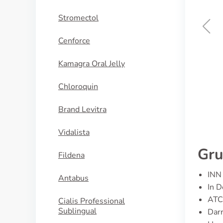
Stromectol
Cenforce
Peritol
Kamagra Oral Jelly
KAUFEN
Chloroquin
Brand Levitra
Vidalista
Gru
Fildena
INN 
Antabus
In D
ATC
Cialis Professional
Sublingual
Darr