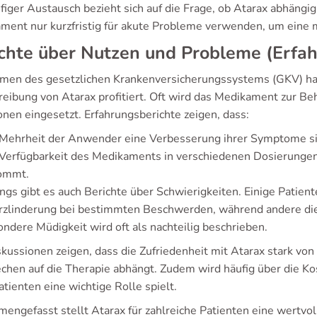
figer Austausch bezieht sich auf die Frage, ob Atarax abhängi
ment nur kurzfristig für akute Probleme verwenden, um eine
ichte über Nutzen und Probleme (Erf
men des gesetzlichen Krankenversicherungssystems (GKV) hab
reibung von Atarax profitiert. Oft wird das Medikament zur Beh
onen eingesetzt. Erfahrungsberichte zeigen, dass:
Mehrheit der Anwender eine Verbesserung ihrer Symptome sic
Verfügbarkeit des Medikaments in verschiedenen Dosierungen
ommt.
ings gibt es auch Berichte über Schwierigkeiten. Einige Patien
zlinderung bei bestimmten Beschwerden, während andere di
ndere Müdigkeit wird oft als nachteilig beschrieben.
skussionen zeigen, dass die Zufriedenheit mit Atarax stark vo
chen auf die Therapie abhängt. Zudem wird häufig über die Ko
atienten eine wichtige Rolle spielt.
engefasst stellt Atarax für zahlreiche Patienten eine wertvoll