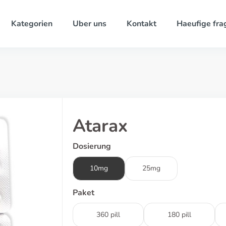
Kategorien
Uber uns
Kontakt
Haeufige fra
Atarax
Dosierung
10mg
25mg
Paket
360 pill
180 pill