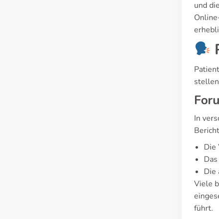
und di
Online
erhebli
P
Patien
stelle
Foru
In ver
Bericht
Die
Das
Die 
Viele 
einges
führt.