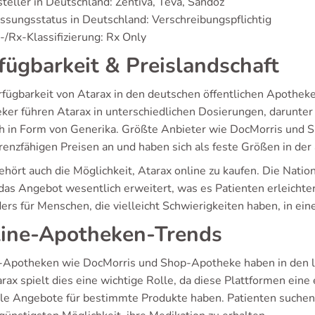
teller in Deutschland: Zentiva, Teva, Sandoz
ssungsstatus in Deutschland: Verschreibungspflichtig
/Rx-Klassifizierung: Rx Only
fügbarkeit & Preislandschaft
rfügbarkeit von Atarax in den deutschen öffentlichen Apotheke
ker führen Atarax in unterschiedlichen Dosierungen, darunter
ch in Form von Generika. Größte Anbieter wie DocMorris und 
renzfähigen Preisen an und haben sich als feste Größen in der
ehört auch die Möglichkeit, Atarax online zu kaufen. Die Na
das Angebot wesentlich erweitert, was es Patienten erleichter
ers für Menschen, die vielleicht Schwierigkeiten haben, in ei
ine-Apotheken-Trends
-Apotheken wie DocMorris und Shop-Apotheke haben in den le
rax spielt dies eine wichtige Rolle, da diese Plattformen eine
lle Angebote für bestimmte Produkte haben. Patienten suche