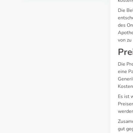
kosten
Die Be
entsch
des Onl
Apothek
von zu
Pre
Die Pre
eine P
Generik
Kosten
Es ist 
Preise
werden
Zusamm
gut ge