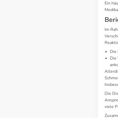
Ein häu
Medika
Ber
Im Rah
Versch
Reakti
Die 
Die 
ank
Allerd
Schmer
Insbeso
Die Di
Anspre
viele P
Zusamm