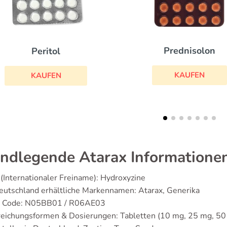
Prednisolon
Allegra
KAUFEN
KAUFEN
ndlegende Atarax Informatione
(Internationaler Freiname): Hydroxyzine
eutschland erhältliche Markennamen: Atarax, Generika
 Code: N05BB01 / R06AE03
eichungsformen & Dosierungen: Tabletten (10 mg, 25 mg, 50