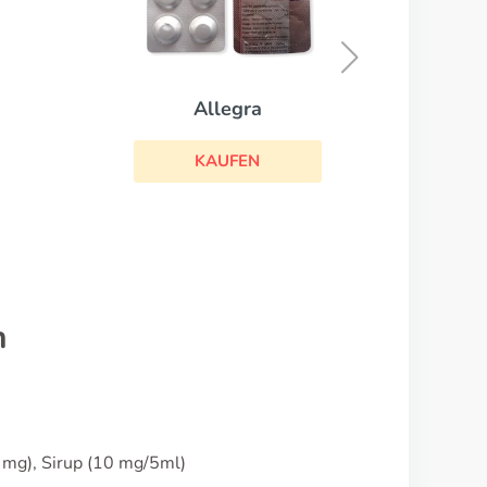
Diphergan
KAUFEN
n
 mg), Sirup (10 mg/5ml)