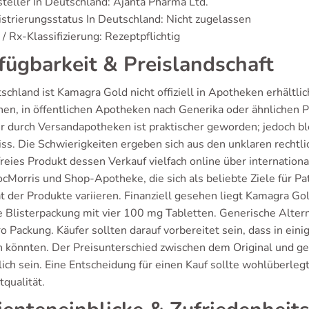
teller In Deutschland: Ajanta Pharma Ltd.
strierungsstatus In Deutschland: Nicht zugelassen
/ Rx-Klassifizierung: Rezeptpflichtig
fügbarkeit & Preislandschaft
schland ist Kamagra Gold nicht offiziell in Apotheken erhältli
hen, in öffentlichen Apotheken nach Generika oder ähnlichen P
r durch Versandapotheken ist praktischer geworden; jedoch bl
ss. Die Schwierigkeiten ergeben sich aus den unklaren recht
freies Produkt dessen Verkauf vielfach online über internation
ocMorris und Shop-Apotheke, die sich als beliebte Ziele für P
ät der Produkte variieren. Finanziell gesehen liegt Kamagra Go
e Blisterpackung mit vier 100 mg Tabletten. Generische Alterna
o Packung. Käufer sollten darauf vorbereitet sein, dass in ein
 könnten. Der Preisunterschied zwischen dem Original und gen
lich sein. Eine Entscheidung für einen Kauf sollte wohlüberlegt
qualität.