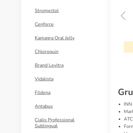
Stromectol
Cenforce
Cialis Professional
Sublingual
Kamagra Oral Jelly
KAUFEN
Chloroquin
Brand Levitra
Vidalista
Gru
Fildena
INN 
Antabus
Mar
ATC
Cialis Professional
Sublingual
For