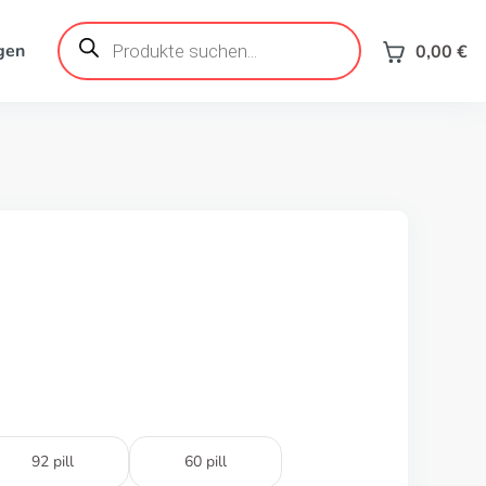
Products
search
gen
0,00
€
92 pill
60 pill