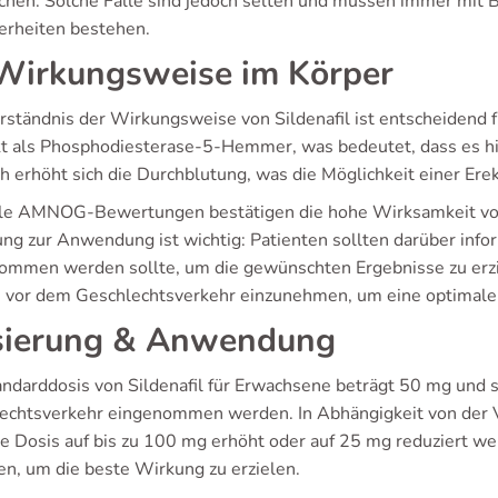
chen. Solche Fälle sind jedoch selten und müssen immer mit B
erheiten bestehen.
irkungsweise im Körper
ständnis der Wirkungsweise von Sildenafil ist entscheidend fü
kt als Phosphodiesterase-5-Hemmer, was bedeutet, dass es hil
h erhöht sich die Durchblutung, was die Möglichkeit einer Erek
le AMNOG-Bewertungen bestätigen die hohe Wirksamkeit von 
ung zur Anwendung ist wichtig: Patienten sollten darüber in
ommen werden sollte, um die gewünschten Ergebnisse zu erzie
 vor dem Geschlechtsverkehr einzunehmen, um eine optimale
ierung & Anwendung
andarddosis von Sildenafil für Erwachsene beträgt 50 mg und 
echtsverkehr eingenommen werden. In Abhängigkeit von der Ver
ie Dosis auf bis zu 100 mg erhöht oder auf 25 mg reduziert we
en, um die beste Wirkung zu erzielen.