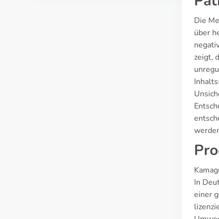
Pat
Die Me
über h
negati
zeigt,
unregu
Inhalts
Unsich
Entsch
entsch
werden
Pro
Kamagr
In Deu
einer g
lizenz