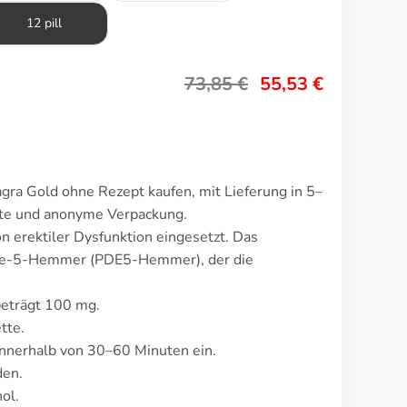
12 pill
73,85
€
55,53
€
ra Gold ohne Rezept kaufen, mit Lieferung in 5–
ete und anonyme Verpackung.
 erektiler Dysfunktion eingesetzt. Das
ase-5-Hemmer (PDE5-Hemmer), der die
beträgt 100 mg.
tte.
nnerhalb von 30–60 Minuten ein.
den.
ol.