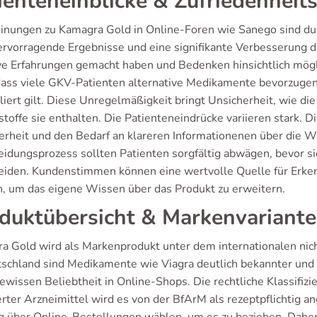
ienteneinblicke & Zufriedenheit
inungen zu Kamagra Gold in Online-Foren wie Sanego sind du
ervorragende Ergebnisse und eine signifikante Verbesserung d
ve Erfahrungen gemacht haben und Bedenken hinsichtlich mög
 dass viele GKV-Patienten alternative Medikamente bevorzugen
liert gilt. Diese Unregelmäßigkeit bringt Unsicherheit, wie d
stoffe sie enthalten. Die Patienteneindrücke variieren stark.
erheit und den Bedarf an klareren Informationenen über die Wi
eidungsprozess sollten Patienten sorgfältig abwägen, bevor si
eiden. Kundenstimmen können eine wertvolle Quelle für Erkennt
, um das eigene Wissen über das Produkt zu erweitern.
duktübersicht & Markenvariant
a Gold wird als Markenprodukt unter dem internationalen nic
tschland sind Medikamente wie Viagra deutlich bekannter und e
ewissen Beliebtheit in Online-Shops. Die rechtliche Klassifizi
ierter Arzneimittel wird es von der BfArM als rezeptpflichtig 