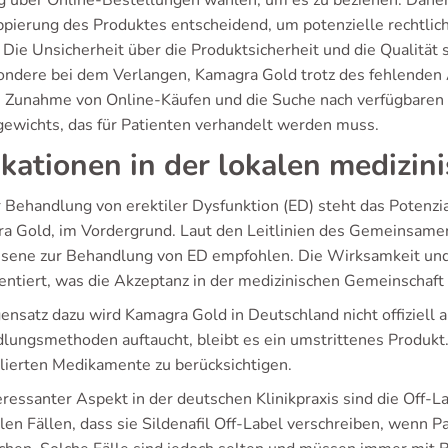
über Online-Bestellungen wählen, um es zu beziehen. Daher i
ppierung des Produktes entscheidend, um potenzielle rechtlic
 Die Unsicherheit über die Produktsicherheit und die Qualität 
ondere bei dem Verlangen, Kamagra Gold trotz des fehlenden
e Zunahme von Online-Käufen und die Suche nach verfügbaren A
gewichts, das für Patienten verhandelt werden muss.
ikationen in der lokalen medizin
r Behandlung von erektiler Dysfunktion (ED) steht das Potenzi
a Gold, im Vordergrund. Laut den Leitlinien des Gemeinsamen
sene zur Behandlung von ED empfohlen. Die Wirksamkeit und S
ntiert, was die Akzeptanz in der medizinischen Gemeinschaft 
ensatz dazu wird Kamagra Gold in Deutschland nicht offiziell a
lungsmethoden auftaucht, bleibt es ein umstrittenes Produkt.
lierten Medikamente zu berücksichtigen.
teressanter Aspekt in der deutschen Klinikpraxis sind die Off
len Fällen, dass sie Sildenafil Off-Label verschreiben, wenn P