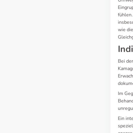
Umweg 
Eingru
fühlen.
insbes
wie di
Gleich
Ind
Bei de
Kamagr
Erwach
dokume
Im Geg
Behand
unregu
Ein in
speziel