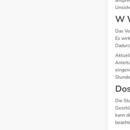
anspre
Unsich
W W
Das Ver
Es wir
Dadurc
Aktuel
Anleit
eingen
Stunde
Dos
Die St
Geschl
kann d
beacht