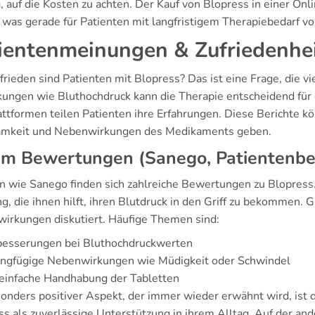
g, auf die Kosten zu achten. Der Kauf von Blopress in einer O
 was gerade für Patienten mit langfristigem Therapiebedarf von
ientenmeinungen & Zufriedenhei
frieden sind Patienten mit Blopress? Das ist eine Frage, die 
kungen wie Bluthochdruck kann die Therapie entscheidend für 
ttformen teilen Patienten ihre Erfahrungen. Diese Berichte kö
mkeit und Nebenwirkungen des Medikaments geben.
um Bewertungen (Sanego, Patientenbe
en wie Sanego finden sich zahlreiche Bewertungen zu Blopress.
, die ihnen hilft, ihren Blutdruck in den Griff zu bekommen. 
irkungen diskutiert. Häufige Themen sind:
besserungen bei Bluthochdruckwerten
ingfügige Nebenwirkungen wie Müdigkeit oder Schwindel
einfache Handhabung der Tabletten
onders positiver Aspekt, der immer wieder erwähnt wird, ist d
s als zuverlässige Unterstützung in ihrem Alltag. Auf der and