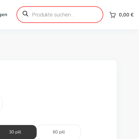
Products
search
gen
0,00
€
30 pill
60 pill