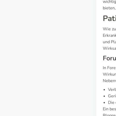
wichti
bieten,
Pat
Wie zu
Erkran
und Pla
Wirksa
For
In For
Wirkung
Nebenw
Ver
Ger
Die 
Ein bes
Blopres