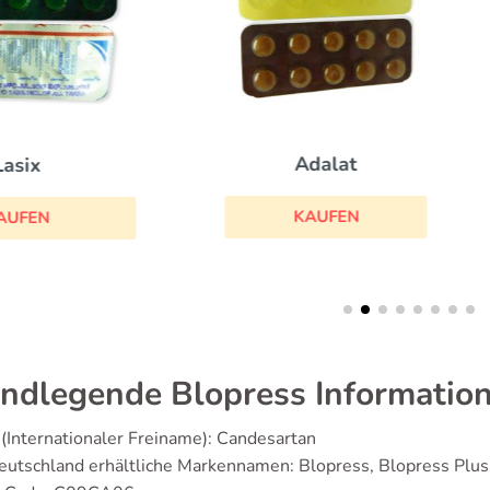
Adalat
Aldactone
KAUFEN
KAUFEN
ndlegende Blopress Informatio
(Internationaler Freiname): Candesartan
eutschland erhältliche Markennamen: Blopress, Blopress Plus