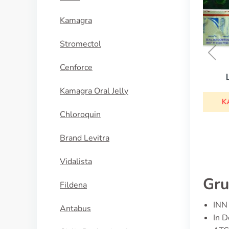
Kamagra
Stromectol
Cenforce
Lasix
Kamagra Oral Jelly
KAUFEN
Chloroquin
Brand Levitra
Vidalista
Gru
Fildena
INN 
Antabus
In D