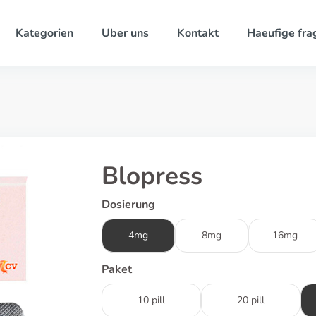
Kategorien
Uber uns
Kontakt
Haeufige fra
Blopress
Dosierung
4mg
8mg
16mg
Paket
10 pill
20 pill