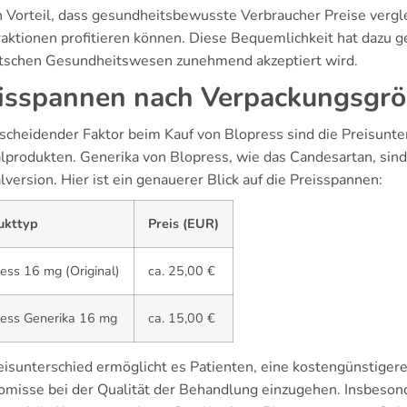
n Vorteil, dass gesundheitsbewusste Verbraucher Preise vergl
aktionen profitieren können. Diese Bequemlichkeit hat dazu 
tschen Gesundheitswesen zunehmend akzeptiert wird.
isspannen nach Verpackungsgr
tscheidender Faktor beim Kauf von Blopress sind die Preisunt
alprodukten. Generika von Blopress, wie das Candesartan, sind
lversion. Hier ist ein genauerer Blick auf die Preisspannen:
ukttyp
Preis (EUR)
ess 16 mg (Original)
ca. 25,00 €
ress Generika 16 mg
ca. 15,00 €
eisunterschied ermöglicht es Patienten, eine kostengünstigere 
misse bei der Qualität der Behandlung einzugehen. Insbesonder