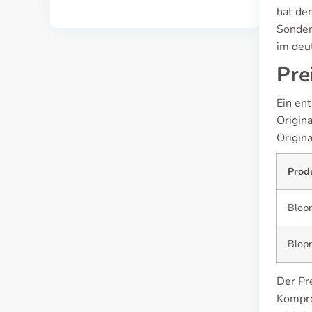
hat de
Sonder
im deu
Pre
Ein en
Origin
Origina
Prod
Blopr
Blop
Der Pr
Kompro