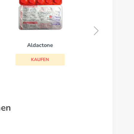
Lopressor
KAUFEN
nen