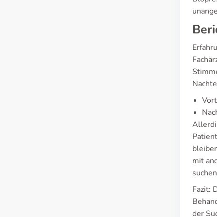
unange
Beri
Erfahr
Fachärz
Stimme
Nachte
Vort
Nach
Allerdi
Patien
bleibe
mit an
suchen
Fazit: 
Behand
der Su