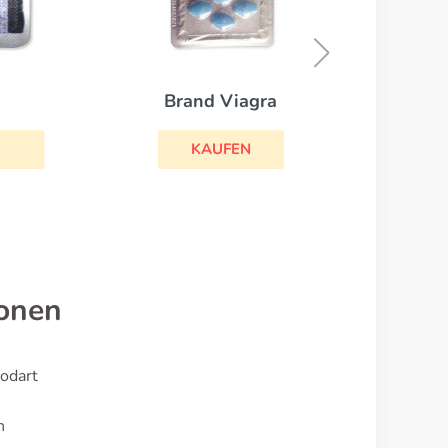
Viag
Brand Viagra
KAUFEN
ionen
odart
n