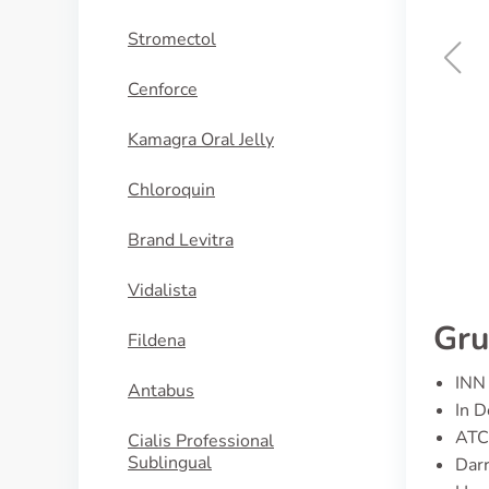
Stromectol
Cenforce
apoxetine
Viagra
Kamagra Oral Jelly
N
KAUFEN
Chloroquin
Brand Levitra
Vidalista
Gru
Fildena
INN 
Antabus
In D
ATC
Cialis Professional
Sublingual
Dar