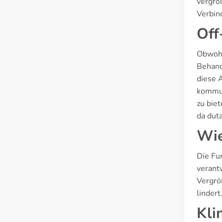
vergrö
Verbin
Off
Obwohl 
Behand
diese 
kommun
zu bie
da duta
Wie
Die Fu
verant
Vergrö
linder
Kli