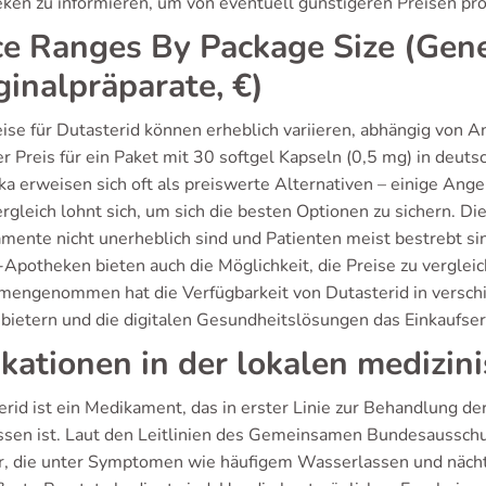
ken zu informieren, um von eventuell günstigeren Preisen prof
ce Ranges By Package Size (Gene
ginalpräparate, €)
eise für Dutasterid können erheblich variieren, abhängig von
der Preis für ein Paket mit 30 softgel Kapseln (0,5 mg) in de
ka erweisen sich oft als preiswerte Alternativen – einige Ang
rgleich lohnt sich, um sich die besten Optionen zu sichern. Die
mente nicht unerheblich sind und Patienten meist bestrebt sin
-Apotheken bieten auch die Möglichkeit, die Preise zu vergleic
engenommen hat die Verfügbarkeit von Dutasterid in versc
bietern und die digitalen Gesundheitslösungen das Einkaufserl
ikationen in der lokalen medizin
erid ist ein Medikament, das in erster Linie zur Behandlung d
ssen ist. Laut den Leitlinien des Gemeinsamen Bundesaussch
, die unter Symptomen wie häufigem Wasserlassen und nächtl