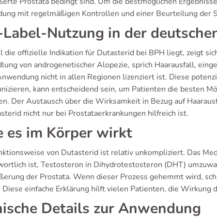
ßerte Prostata bedingt sind. Um die bestmöglichen Ergebnisse 
dung mit regelmäßigen Kontrollen und einer Beurteilung der
-Label-Nutzung in der deutschen
die offizielle Indikation für Dutasterid bei BPH liegt, zeigt si
lung von androgenetischer Alopezie, sprich Haarausfall, einge
Anwendung nicht in allen Regionen lizenziert ist. Diese poten
izieren, kann entscheidend sein, um Patienten die besten M
ten. Der Austausch über die Wirksamkeit in Bezug auf Haarausfa
sterid nicht nur bei Prostataerkrankungen hilfreich ist.
 es im Körper wirkt
nktionsweise von Dutasterid ist relativ unkompliziert. Das Med
wortlich ist, Testosteron in Dihydrotestosteron (DHT) umzuwan
ßerung der Prostata. Wenn dieser Prozess gehemmt wird, sch
t. Diese einfache Erklärung hilft vielen Patienten, die Wirkun
nische Details zur Anwendung