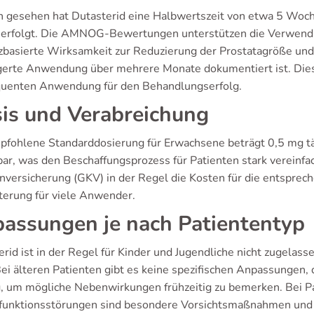
ch gesehen hat Dutasterid eine Halbwertszeit von etwa 5 Woc
h erfolgt. Die AMNOG-Bewertungen unterstützen die Verwendu
zbasierte Wirksamkeit zur Reduzierung der Prostatagröße und 
gerte Anwendung über mehrere Monate dokumentiert ist. Dies 
uenten Anwendung für den Behandlungserfolg.
is und Verabreichung
pfohlene Standarddosierung für Erwachsene beträgt 0,5 mg tä
bar, was den Beschaffungsprozess für Patienten stark vereinf
nversicherung (GKV) in der Regel die Kosten für die entspre
hterung für viele Anwender.
assungen je nach Patiententyp
rid ist in der Regel für Kinder und Jugendliche nicht zugelas
 Bei älteren Patienten gibt es keine spezifischen Anpassungen,
g, um mögliche Nebenwirkungen frühzeitig zu bemerken. Bei P
funktionsstörungen sind besondere Vorsichtsmaßnahmen und