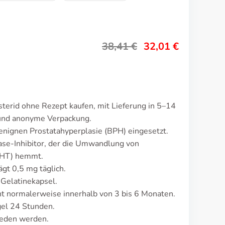
38,41
€
32,01
€
terid ohne Rezept kaufen, mit Lieferung in 5–14
 und anonyme Verpackung.
enignen Prostatahyperplasie (BPH) eingesetzt.
se-Inhibitor, der die Umwandlung von
DHT) hemmt.
ägt 0,5 mg täglich.
 Gelatinekapsel.
 normalerweise innerhalb von 3 bis 6 Monaten.
gel 24 Stunden.
ieden werden.