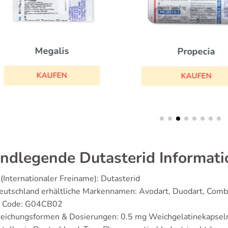
Megalis
Propecia
KAUFEN
KAUFEN
ndlegende Dutasterid Informat
(Internationaler Freiname): Dutasterid
eutschland erhältliche Markennamen: Avodart, Duodart, Comb
 Code: G04CB02
reichungsformen & Dosierungen: 0.5 mg Weichgelatinekapsel