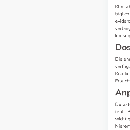
Klinis
täglic
eviden
verlän
konseq
Dos
Die em
verfüg
Kranke
Erleic
Anp
Dutaste
fehlt.
wichti
Nieren