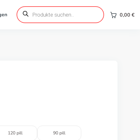
Products
search
gen
0,00
€
120 pill
90 pill