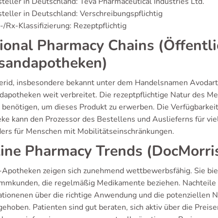
teller in Deutschland: Teva Pharmaceutical Industries Ltd.
teller in Deutschland: Verschreibungspflichtig
/Rx-Klassifizierung: Rezeptpflichtig
ional Pharmacy Chains (Öffentl
sandapotheken)
erid, insbesondere bekannt unter dem Handelsnamen Avodart, 
dapotheken weit verbreitet. Die rezeptpflichtige Natur des Me
 benötigen, um dieses Produkt zu erwerben. Die Verfügbarkei
e kann den Prozessor des Bestellens und Auslieferns für viele
ers für Menschen mit Mobilitätseinschränkungen.
ine Pharmacy Trends (DocMorri
-Apotheken zeigen sich zunehmend wettbewerbsfähig. Sie biete
ammkunden, die regelmäßig Medikamente beziehen. Nachteile g
ationenen über die richtige Anwendung und die potenziellen N
gehoben. Patienten sind gut beraten, sich aktiv über die Pre