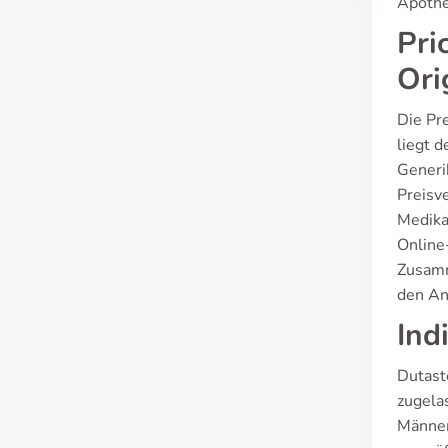
Apothe
Pri
Ori
Die Pr
liegt 
Generi
Preisve
Medika
Online
Zusamm
den An
Ind
Dutast
zugela
Männer