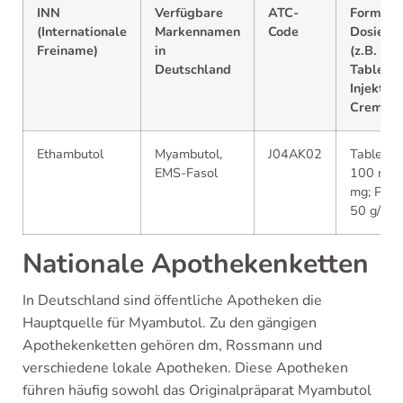
INN
Verfügbare
ATC-
Formen 
(Internationale
Markennamen
Code
Dosieru
Freiname)
in
(z.B.
Deutschland
Tablette
Injektion
Cremes)
Ethambutol
Myambutol,
J04AK02
Tablette:
EMS-Fasol
100 mg,
mg; Pulve
50 g/Fla
Nationale Apothekenketten
In Deutschland sind öffentliche Apotheken die
Hauptquelle für Myambutol. Zu den gängigen
Apothekenketten gehören dm, Rossmann und
verschiedene lokale Apotheken. Diese Apotheken
führen häufig sowohl das Originalpräparat Myambutol