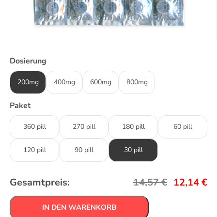
Dosierung
200mg
400mg
600mg
800mg
Paket
360 pill
270 pill
180 pill
60 pill
120 pill
90 pill
30 pill
Gesamtpreis:
14,57
€
12,14
€
IN DEN WARENKORB