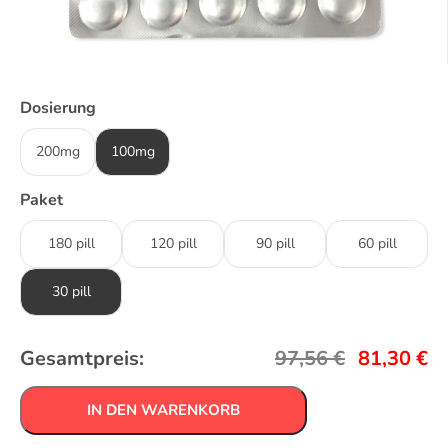
Dosierung
200mg
100mg
Paket
180 pill
120 pill
90 pill
60 pill
30 pill
Gesamtpreis:
97,56
€
81,30
€
IN DEN WARENKORB